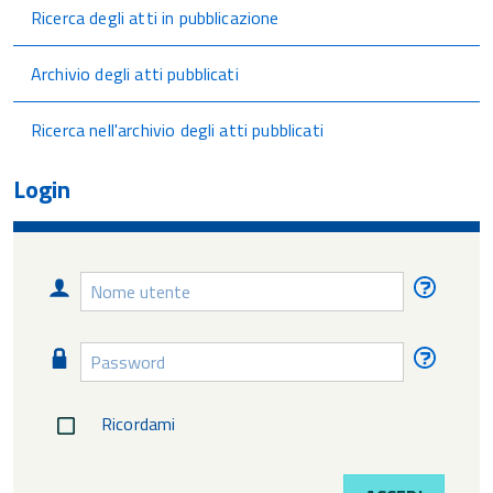
Ricerca degli atti in pubblicazione
Archivio degli atti pubblicati
Ricerca nell'archivio degli atti pubblicati
Login
Nome
Nome
utente
utente
diment
Password
Passw
diment
Ricordami