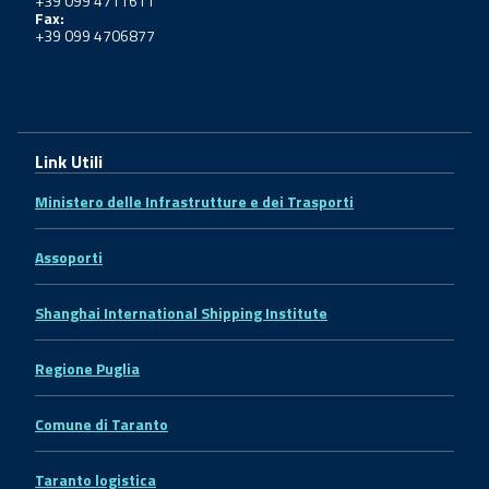
+39 099 4711611
Fax:
+39 099 4706877
Link Utili
Ministero delle Infrastrutture e dei Trasporti
Assoporti
Shanghai International Shipping Institute
Regione Puglia
Comune di Taranto
Taranto logistica