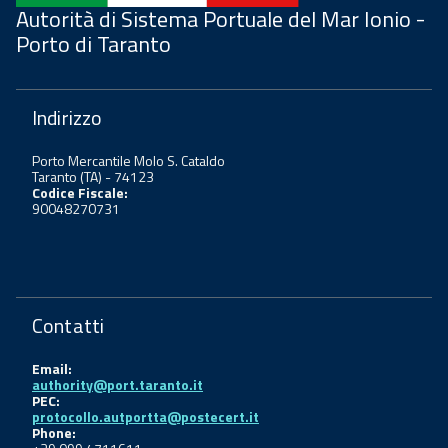
Autorità di Sistema Portuale del Mar Ionio -
Porto di Taranto
Indirizzo
Porto Mercantile Molo S. Cataldo
Taranto (TA) - 74123
Codice Fiscale:
90048270731
Contatti
Email:
authority@port.taranto.it
PEC:
protocollo.autportta@postecert.it
Phone: