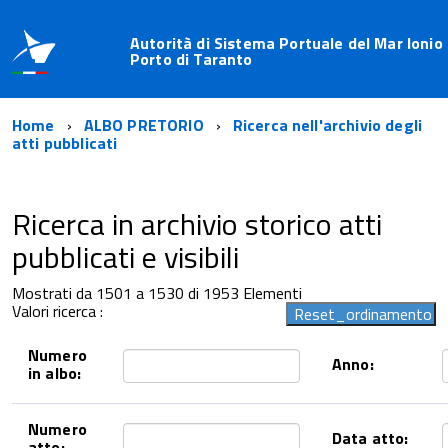
Autorità di Sistema Portuale del Mar Ionio 
Porto di Taranto
Home
ALBO PRETORIO
Ricerca nell'archivio degli
atti pubblicati
Ricerca in archivio storico atti
pubblicati e visibili
Mostrati da 1501 a 1530 di 1953 Elementi
Valori ricerca :
Numero
Anno:
in albo:
Numero
Data atto:
atto: