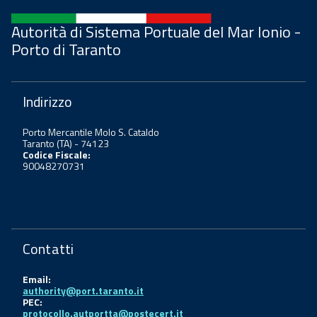
Autorità di Sistema Portuale del Mar Ionio -
Porto di Taranto
Indirizzo
Porto Mercantile Molo S. Cataldo
Taranto (TA) - 74123
Codice Fiscale:
90048270731
Contatti
Email:
authority@port.taranto.it
PEC:
protocollo.autportta@postecert.it