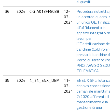
ai quesiti.
36
2024
CIG: A013FF8CBB
12-
Procedura ristretta 
03-
un accordo quadro, 
2024
un unico OE, finaliz
all’affidamento in
appalto integrato de
lavori per
l’“Elettrificazione de
banchine (Cold ironin
presso le banchine d
Porto di Taranto (fo
PNC). AVVISO SED
TELEMATICA.
35
2024
4_24_ENX_DEM
11-
ENEL X SRL: Istanza
03-
rinnovo concession
2024
demaniale marittima
7/2020 afferente il
mantenimento e la
gestione di una