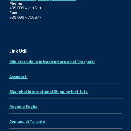
Phone:
+39 099 4711611
Fax:
+39 099 4706877
Link Utili
Ministero delle Infrastrutture e dei Trasporti
Assoporti
Shanghai International Shipping Institute
Regione Puglia
Comune di Taranto