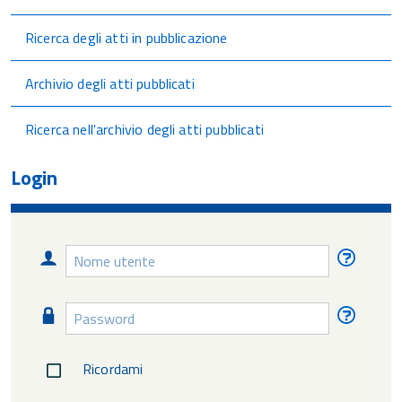
Ricerca degli atti in pubblicazione
Archivio degli atti pubblicati
Ricerca nell'archivio degli atti pubblicati
Login
Nome
Nome
utente
utente
diment
Password
Passw
diment
Ricordami