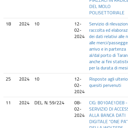
PIAZZALI IN RADIC
DEL MOLO
POLISETTORIALE
18
2024
10
12-
Servizio di rilevazion
02-
raccolta ed elaboraz
2024
dei dati relativi alle 
alle merci/passegger
arrivo e in partenza
al/dal porto di Taran
anche ai fini statisti
per la durata di mesi
25
2024
10
12-
Risposte agli ulterio
02-
quesiti pervenuti
2024
11
2024
DEL. N. 59/224
08-
CIG: B010AE1DE8 -
02-
SERVIZIO DI ACCES
2024
ALLA BANCA DATI
DIGITALE “ONE PA”
DELLA WOLTERS