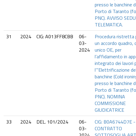
presso le banchine d
Porto di Taranto (fo
PNC). AVVISO SED
TELEMATICA.
31
2024
CIG: A013FF8CBB
06-
Procedura ristretta 
03-
un accordo quadro, 
2024
unico OE, per
l’affidamento in app
integrato dei lavori 
l’“Elettrificazione de
banchine (Cold ironin
presso le banchine d
Porto di Taranto (fo
PNC). NOMINA
COMMISSIONE
GIUDICATRICE
33
2024
DEL. 101/2024
06-
CIG: B0A6744D7E -
03-
CONTRATTO
2024
SOTTOSOGLIA ART.