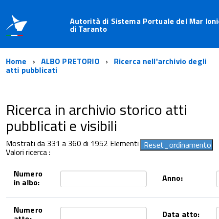
Autorità di Sistema Portuale del Mar Ioni
di Taranto
Home
ALBO PRETORIO
Ricerca nell'archivio degli
atti pubblicati
Ricerca in archivio storico atti
pubblicati e visibili
Mostrati da 331 a 360 di 1952 Elementi
Valori ricerca :
Numero
Anno:
in albo:
Numero
Data atto:
atto: