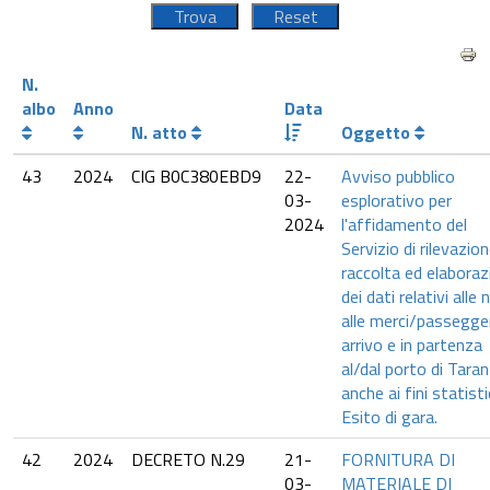
N.
albo
Anno
Data
N. atto
Oggetto
43
2024
CIG B0C380EBD9
22-
Avviso pubblico
03-
esplorativo per
2024
l'affidamento del
Servizio di rilevazion
raccolta ed elaboraz
dei dati relativi alle 
alle merci/passegger
arrivo e in partenza
al/dal porto di Taran
anche ai fini statistic
Esito di gara.
42
2024
DECRETO N.29
21-
FORNITURA DI
03-
MATERIALE DI