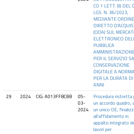
CO 1 LETT. B) DEL D
LGS. N. 36/2023,
MEDIANTE ORDIN
DIRETTO D’ACQUI
(ODA) SUL MERCA
ELETTRONICO DEL
PUBBLICA
AMMINISTRAZION
PER IL SERVIZIO S
CONSERVAZIONE
DIGITALE A NORM
PER LA DURATA DI
ANNI
29
2024
CIG: A013FF8CBB
05-
Procedura ristretta 
03-
un accordo quadro, 
2024
un unico OE, finaliz
all’affidamento in
appalto integrato de
lavori per