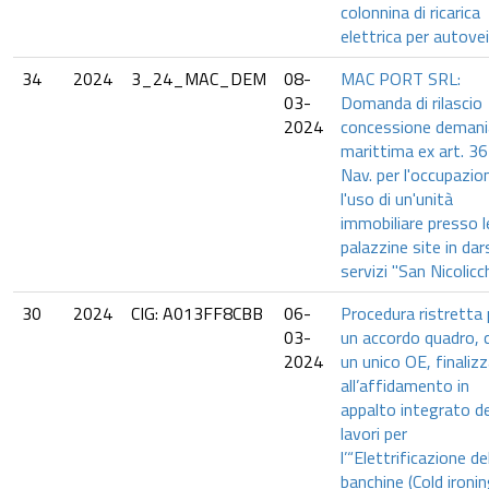
colonnina di ricarica
elettrica per autovei
34
2024
3_24_MAC_DEM
08-
MAC PORT SRL:
03-
Domanda di rilascio
2024
concessione demani
marittima ex art. 36
Nav. per l'occupazio
l'uso di un'unità
immobiliare presso l
palazzine site in da
servizi "San Nicolicch
30
2024
CIG: A013FF8CBB
06-
Procedura ristretta 
03-
un accordo quadro, 
2024
un unico OE, finaliz
all’affidamento in
appalto integrato de
lavori per
l’“Elettrificazione de
banchine (Cold ironin