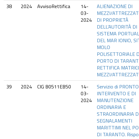
38
2024
AvvisoRettifica
14-
ALIENAZIONE DI
03-
MEZZI/ATTREZZA
2024
DI PROPRIETÀ
DELL’AUTORITÀ DI
SISTEMA PORTUA
DEL MAR IONIO, SI
MOLO
POLISETTORIALE 
PORTO DI TARANT
RETTIFICA MATRIC
MEZZI/ATTREZZA
39
2024
CIG B0511EB50
14-
Servizio di PRONTO
03-
INTERVENTO E DI
2024
MANUTENZIONE
ORDINARIA E
STRAORDINARIA D
SEGNALAMENTI
MARITTIMI NEL P
DI TARANTO. Rispo