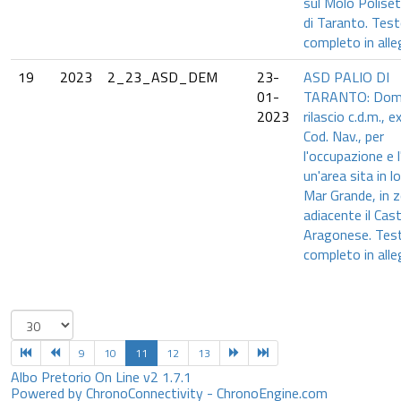
sul Molo Poliset
di Taranto. Tes
completo in alle
19
2023
2_23_ASD_DEM
23-
ASD PALIO DI
01-
TARANTO: Doma
2023
rilascio c.d.m., e
Cod. Nav., per
l'occupazione e l
un'area sita in lo
Mar Grande, in 
adiacente il Cast
Aragonese. Tes
completo in alle
9
10
11
12
13
Albo Pretorio On Line v2 1.7.1
Powered by ChronoConnectivity - ChronoEngine.com