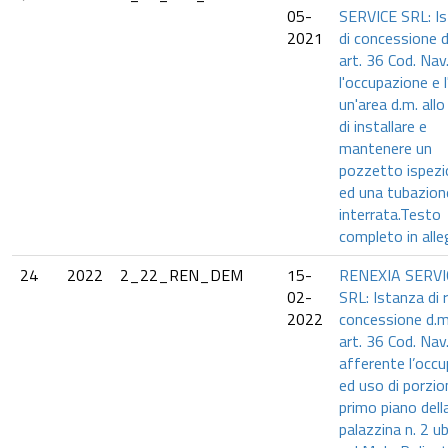
05-
SERVICE SRL: I
2021
di concessione d
art. 36 Cod. Nav
l'occupazione e l
un'area d.m. all
di installare e
mantenere un
pozzetto ispezi
ed una tubazion
interrata.Testo
completo in alle
24
2022
2_22_REN_DEM
15-
RENEXIA SERVI
02-
SRL: Istanza di 
2022
concessione d.m
art. 36 Cod. Nav.
afferente l’occ
ed uso di porzio
primo piano dell
palazzina n. 2 u