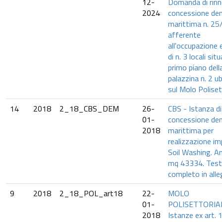
12-
Domanda di rin
2024
concessione de
marittima n. 2
afferente
all'occupazione e
di n. 3 locali situ
primo piano dell
palazzina n. 2 u
sul Molo Poliset
14
2018
2_18_CBS_DEM
26-
CBS - Istanza di
01-
concessione de
2018
marittima per
realizzazione i
Soil Washing. An
mq 43334. Tes
completo in alle
9
2018
2_18_POL_art18
22-
MOLO
01-
POLISETTORIAL
2018
Istanze ex art. 1