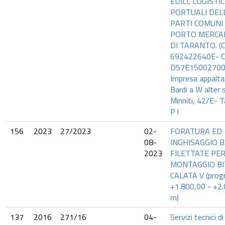
EDILI, LOGISTI
PORTUALI DEL
PARTI COMUNI
PORTO MERCA
DI TARANTO. (C
692422640E- 
D57E15002700
Impresa appalta
Bardi a W alter s
Minniti, 42/E- 
P l
156
2023
27/2023
02-
FORATURA ED
08-
INGHISAGGIO 
2023
FILETTATE PE
MONTAGGIO BI
CALATA V (progr
+1.800,00 - +2
m)
137
2016
271/16
04-
Servizi tecnici di