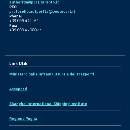
authority@port.taranto.it
PEC:
protocollo.autportta@postecert.it
Phone:
+39 099 4711611
Fax:
+39 099 4706877
Link Utili
Ministero delle Infrastrutture e dei Trasporti
Assoporti
Shanghai International Shipping Institute
Regione Puglia