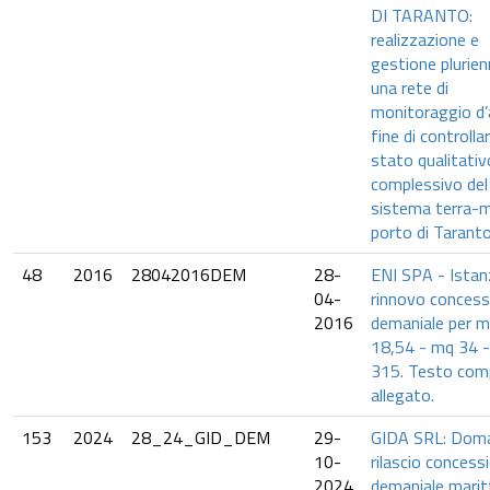
DI TARANTO:
realizzazione e
gestione plurien
una rete di
monitoraggio d’a
fine di controllar
stato qualitativ
complessivo del
sistema terra-m
porto di Taranto
48
2016
28042016DEM
28-
ENI SPA - Istan
04-
rinnovo concess
2016
demaniale per 
18,54 - mq 34 
315. Testo comp
allegato.
153
2024
28_24_GID_DEM
29-
GIDA SRL: Doma
10-
rilascio concess
2024
demaniale marit