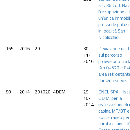
art. 36 Cod. Nav
l'occupazione e l
un'unita immobil
presso le palazz
in località San
Nicolicchio.
165
2016
29
30-
Deviazione del t
11-
sul percorso
2016
provvisorio tra l
Km 0+670 e 0+
area retrostante
darsena servizi.
80
2014
29102014DEM
29-
ENEL SPA - Ista
10-
C.D.M. per la
2014
realizzazione di
cabina MT/BT e
sotterraneo per 
durata di anni 10