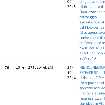
09-
progettazione re
2016
all'intervento di
"Realizzazione d
parcheggio
seminterrato all
del Molo San Cat
Atto aggiuntivo 
convenzione di i
professionale re
n.416 del 02.09
ex art.311 co.4
207/2010
78
2014
27102014DEM
27-
HIDROCHEMICA
10-
SERVICE SRL - 
2014
di rinnovo C.D.M
l'occupazione di
specchio acqueo
mantenere tuba
fuori esercizio.
completo in Alle