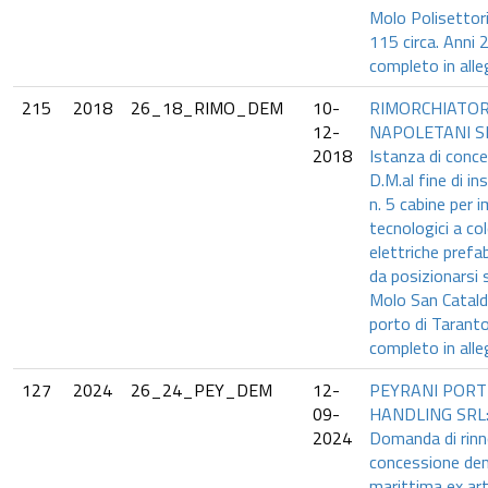
Molo Polisettori
115 circa. Anni 
completo in alle
215
2018
26_18_RIMO_DEM
10-
RIMORCHIATOR
12-
NAPOLETANI S
2018
Istanza di conc
D.M.al fine di ins
n. 5 cabine per i
tecnologici a co
elettriche prefa
da posizionarsi 
Molo San Catald
porto di Tarant
completo in alle
127
2024
26_24_PEY_DEM
12-
PEYRANI PORT
09-
HANDLING SRL
2024
Domanda di rin
concessione de
marittima ex art