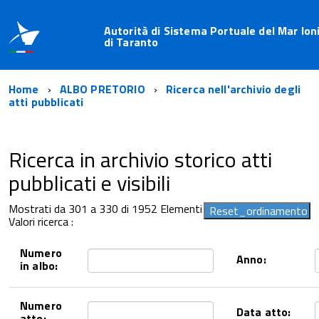
Autorità di Sistema Portuale del Mar Ion
di Taranto
Home
ALBO PRETORIO
Ricerca nell'archivio degli
atti pubblicati
Ricerca in archivio storico atti
pubblicati e visibili
Mostrati da 301 a 330 di 1952 Elementi
Valori ricerca :
Numero
Anno:
in albo:
Numero
Data atto:
atto: