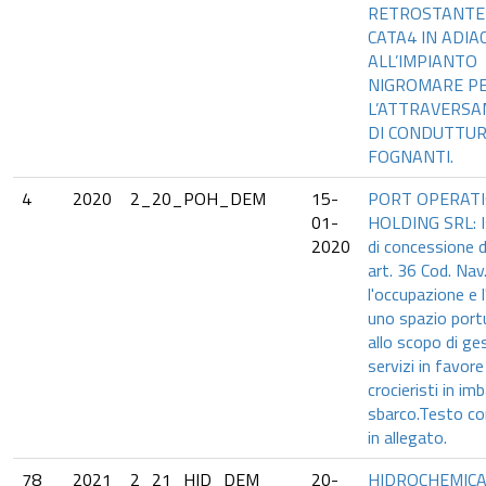
RETROSTANTE
CATA4 IN ADIA
ALL’IMPIANTO
NIGROMARE P
L’ATTRAVERS
DI CONDUTTU
FOGNANTI.
4
2020
2_20_POH_DEM
15-
PORT OPERAT
01-
HOLDING SRL: I
2020
di concessione d
art. 36 Cod. Nav.
l'occupazione e l
uno spazio port
allo scopo di ge
servizi in favore
crocieristi in im
sbarco.Testo c
in allegato.
78
2021
2_21_HID_DEM
20-
HIDROCHEMICA