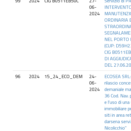
99
2024
CIG B0511EB50C
27-
Servizio di 
06-
INTERVENTO
2024
MANUTENZI
ORDINARIA 
STRAORDINA
SEGNALAMEN
NEL PORTO 
(CUP: D59H2
CIG B0511EB
DI AGGIUDIC
DEL 27.06.2
96
2024
15_24_ECO_DEM
24-
ECOSEA SRL:
06-
rilascio conc
2024
demaniale mar
36 Cod. Nav. 
e l'uso di una
immobiliare pr
siti in area r
darsena servi
Nicolicchio"