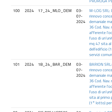
PROROGA PE
100
2024
17_24_MLO_DEM
03-
M-LOG SRL: 
07-
rinnovo conc
2024
demaniale mar
36 Cod. Nav.
afferente l'o
l'uso di un'un
mq 47 sita al
dell'edificio (
servizi comun
101
2024
18_24_BAR_DEM
03-
BARION SRL:
07-
rinnovo conc
2024
demaniale mar
36 Cod. Nav. 
afferente l'o
l'uso di un'un
sita al primo 
(1° lotto) pe