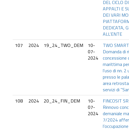
DEL CICLO DI
APPALTI E S
DEI VARI MO
PIATTAFORM
DEDICATA, G
ALL’ENTE
107
2024
19_24_TWO_DEM
10-
TWO SMART 
07-
Domanda di ri
2024
concessione 
marittima per
l’uso di nn. 2
presso le pala
area retrosta
servizi di "Sa
108
2024
20_24_FIN_DEM
10-
FINCOSIT SR
07-
Rinnovo conc
2024
demaniale mar
7/2024 affe
l’occupazione 