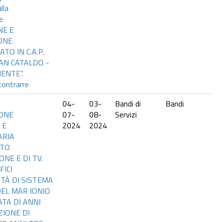
lla
e
NE E
ONE
TO IN C.A.P.
AN CATALDO -
ENTE”.
contrarre
04-
03-
Bandi di
Bandi
ONE
07-
08-
Servizi
 E
2024
2024
ARIA
NTO
NE E DI TV.
FICI
TÀ DI SISTEMA
EL MAR IONIO
TA DI ANNI
ZIONE DI