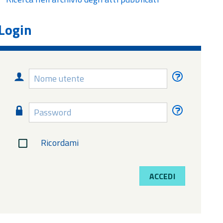
Login
Nome
Nome
utente
utente
dimentica
Password
Password
dimentica
Ricordami
ACCEDI