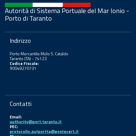
Autorità di Sistema Portuale del Mar Ionio -
Porto di Taranto
Indirizzo
Porto Mercantile Molo S. Cataldo
Taranto (TA) - 74123
Codice Fiscale:
90048270731
Contatti
Email:
authority@port.taranto.it
PEC:
protocollo.autportta@postecert.it