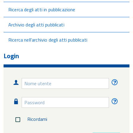
Ricerca degli atti in pubblicazione
Archivio degli atti pubblicati
Ricerca nell'archivio degli atti pubblicati
Login
Nome
Nome
utente
utente
diment
Password
Passw
diment
Ricordami