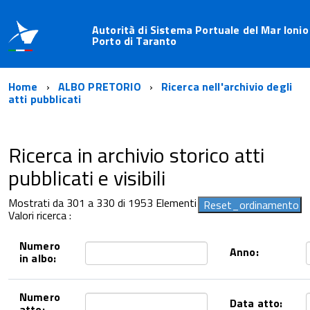
Autorità di Sistema Portuale del Mar Ionio
Porto di Taranto
Home
ALBO PRETORIO
Ricerca nell'archivio degli
atti pubblicati
Ricerca in archivio storico atti
pubblicati e visibili
Mostrati da 301 a 330 di 1953 Elementi
Valori ricerca :
Numero
Anno:
in albo:
Numero
Data atto:
atto: