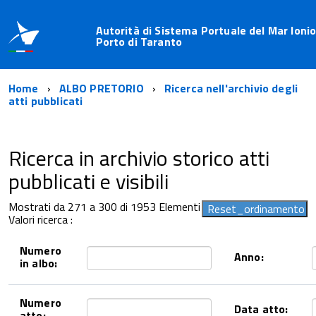
Autorità di Sistema Portuale del Mar Ionio
Porto di Taranto
Home
ALBO PRETORIO
Ricerca nell'archivio degli
atti pubblicati
Ricerca in archivio storico atti
pubblicati e visibili
Mostrati da 271 a 300 di 1953 Elementi
Valori ricerca :
Numero
Anno:
in albo:
Numero
Data atto:
atto: