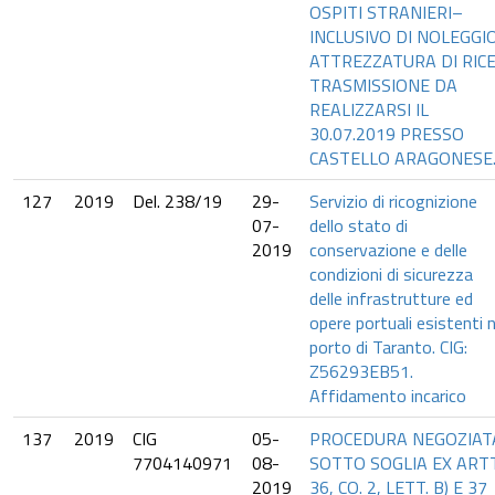
OSPITI STRANIERI–
INCLUSIVO DI NOLEGGI
ATTREZZATURA DI RICE
TRASMISSIONE DA
REALIZZARSI IL
30.07.2019 PRESSO
CASTELLO ARAGONESE..
127
2019
Del. 238/19
29-
Servizio di ricognizione
07-
dello stato di
2019
conservazione e delle
condizioni di sicurezza
delle infrastrutture ed
opere portuali esistenti n
porto di Taranto. CIG:
Z56293EB51.
Affidamento incarico
137
2019
CIG
05-
PROCEDURA NEGOZIAT
7704140971
08-
SOTTO SOGLIA EX ART
2019
36, CO. 2, LETT. B) E 37