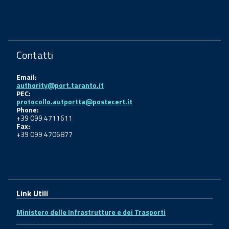
Contatti
Email:
authority@port.taranto.it
PEC:
protocollo.autportta@postecert.it
Phone:
+39 099 4711611
Fax:
+39 099 4706877
Link Utili
Ministero delle Infrastrutture e dei Trasporti