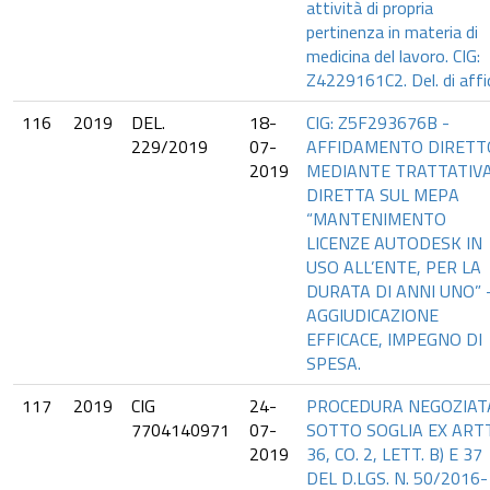
attività di propria
pertinenza in materia di
medicina del lavoro. CIG:
Z4229161C2. Del. di affi
116
2019
DEL.
18-
CIG: Z5F293676B -
229/2019
07-
AFFIDAMENTO DIRETT
2019
MEDIANTE TRATTATIV
DIRETTA SUL MEPA
“MANTENIMENTO
LICENZE AUTODESK IN
USO ALL’ENTE, PER LA
DURATA DI ANNI UNO” 
AGGIUDICAZIONE
EFFICACE, IMPEGNO DI
SPESA.
117
2019
CIG
24-
PROCEDURA NEGOZIAT
7704140971
07-
SOTTO SOGLIA EX ART
2019
36, CO. 2, LETT. B) E 37
DEL D.LGS. N. 50/2016-