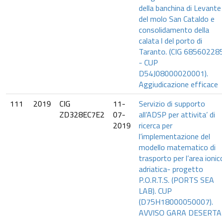
della banchina di Levante
del molo San Cataldo e
consolidamento della
calata l del porto di
Taranto. (CIG 68560228
- CUP
D54J08000020001).
Aggiudicazione efficace
111
2019
CIG
11-
Servizio di supporto
ZD328EC7E2
07-
all’ADSP per attivita’ di
2019
ricerca per
l’implementazione del
modello matematico di
trasporto per l’area ionic
adriatica- progetto
P.O.R.T.S. (PORTS SEA
LAB). CUP
(D75H18000050007).
AVVISO GARA DESERTA