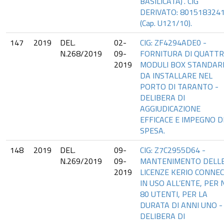
BASILICATA)”. CIG
DERIVATO: 8015183241
(Cap. U121/10).
147
2019
DEL.
02-
CIG: ZF4294ADE0 -
N.268/2019
09-
FORNITURA DI QUATT
2019
MODULI BOX STANDAR
DA INSTALLARE NEL
PORTO DI TARANTO -
DELIBERA DI
AGGIUDICAZIONE
EFFICACE E IMPEGNO D
SPESA.
148
2019
DEL.
09-
CIG: Z7C2955D64 -
N.269/2019
09-
MANTENIMENTO DELL
2019
LICENZE KERIO CONNE
IN USO ALL’ENTE, PER N
80 UTENTI, PER LA
DURATA DI ANNI UNO -
DELIBERA DI