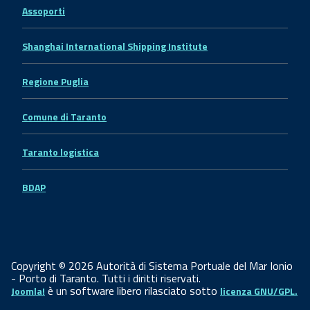
Assoporti
Shanghai International Shipping Institute
Regione Puglia
Comune di Taranto
Taranto logistica
BDAP
Copyright © 2026 Autorità di Sistema Portuale del Mar Ionio
- Porto di Taranto. Tutti i diritti riservati.
è un software libero rilasciato sotto
Joomla!
licenza GNU/GPL.