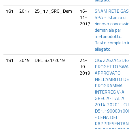
181
2017
25_17_SRG_Dem
16-
SNAM RETE GAS
11-
SPA - Istanza di
2017
rinnovo concessi
demaniale per
metanodotto.
Testo completo i
allegato.
181
2019
DEL. 321/2019
24-
CIG: Z262A43DE2
10-
PROGETTO SW
2019
APPROVATO
NELL'AMBITO DE
PROGRAMMA
INTERREG V-A
GRECIA-ITALIA
2014-2020” - C
D51J190000100
- CENA DEI
RAPPRESENTAN