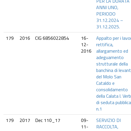
PER LA DURATA 
ANNI UNO,
PERIODO
31.12.2024 –
31.12.2025.
179
2016
CIG 6856022854
16-
Appalto per i lavor
12-
rettifica,
2016
allargamento ed
adeguamento
strutturale della
banchina di levan
del Molo San
Cataldo e
consolidamento
della Calata l. Ver
di seduta pubblica
n.1
179
2017
Dec 110_17
09-
SERVIZIO DI
11-
RACCOLTA,