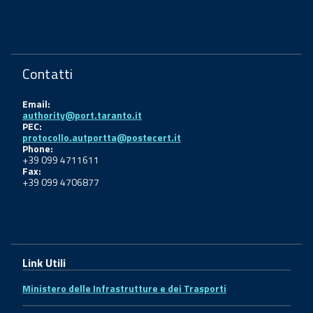
Contatti
Email:
authority@port.taranto.it
PEC:
protocollo.autportta@postecert.it
Phone:
+39 099 4711611
Fax:
+39 099 4706877
Link Utili
Ministero delle Infrastrutture e dei Trasporti