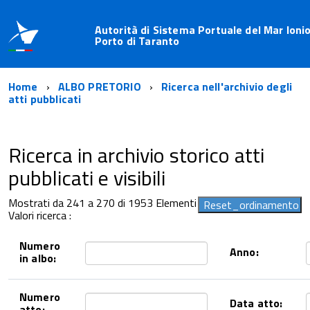
Autorità di Sistema Portuale del Mar Ionio
Porto di Taranto
Home
ALBO PRETORIO
Ricerca nell'archivio degli
atti pubblicati
Ricerca in archivio storico atti
pubblicati e visibili
Mostrati da 241 a 270 di 1953 Elementi
Valori ricerca :
Numero
Anno:
in albo:
Numero
Data atto:
atto: