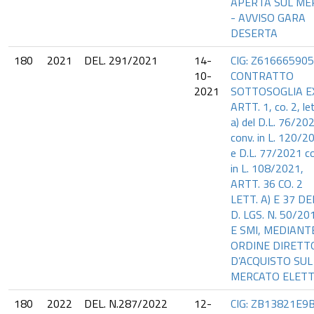
APERTA SUL ME
- AVVISO GARA
DESERTA
180
2021
DEL. 291/2021
14-
CIG: Z616665905
10-
CONTRATTO
2021
SOTTOSOGLIA E
ARTT. 1, co. 2, let
a) del D.L. 76/20
conv. in L. 120/2
e D.L. 77/2021 co
in L. 108/2021,
ARTT. 36 CO. 2
LETT. A) E 37 DE
D. LGS. N. 50/20
E SMI, MEDIANT
ORDINE DIRETT
D’ACQUISTO SUL
MERCATO ELET
180
2022
DEL. N.287/2022
12-
CIG: ZB13821E9B