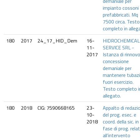
demaniale per
impianto cossoni
prefabbricati. Mq
7500 circa. Testo
completo in alleg
180
2017
24_17_HID_Dem
16-
HIDROCHEMICAL
11-
SERVICE SRL -
2017
Istanza di rinnov
concessione
demaniale per
mantenere tubazi
fuori esercizio.
Testo completo i
allegato.
180
2018
CIG: 7590668165
23-
Appalto di redazi
10-
del prog. esec. e
2018
coord. della sic. in
fase di prog. relat
all’intervento