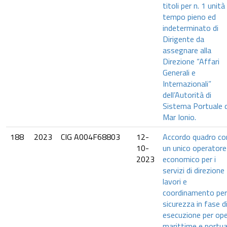
titoli per n. 1 unità
tempo pieno ed
indeterminato di
Dirigente da
assegnare alla
Direzione “Affari
Generali e
Internazionali”
dell’Autorità di
Sistema Portuale d
Mar Ionio.
188
2023
CIG A004F68803
12-
Accordo quadro co
10-
un unico operatore
2023
economico per i
servizi di direzione
lavori e
coordinamento per
sicurezza in fase d
esecuzione per op
marittime e portua