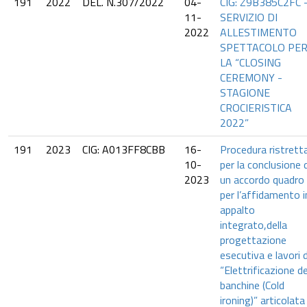
191
2022
DEL. N.307/2022
04-
CIG: Z9B385C2FC 
11-
SERVIZIO DI
2022
ALLESTIMENTO
SPETTACOLO PE
LA “CLOSING
CEREMONY -
STAGIONE
CROCIERISTICA
2022”
191
2023
CIG: A013FF8CBB
16-
Procedura ristrett
10-
per la conclusione d
2023
un accordo quadro
per l’affidamento i
appalto
integrato,della
progettazione
esecutiva e lavori d
“Elettrificazione de
banchine (Cold
ironing)” articolata 