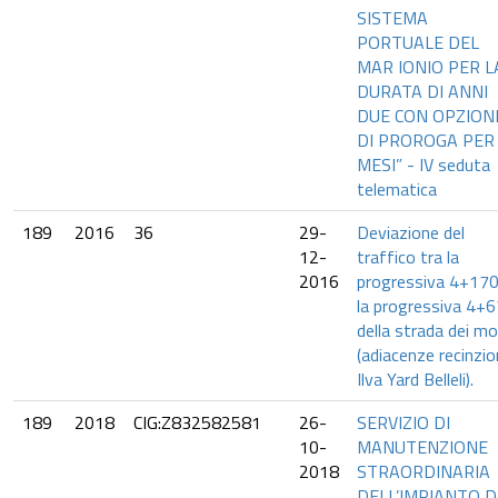
SISTEMA
PORTUALE DEL
MAR IONIO PER L
DURATA DI ANNI
DUE CON OPZION
DI PROROGA PER
MESI” - IV seduta
telematica
189
2016
36
29-
Deviazione del
12-
traffico tra la
2016
progressiva 4+170
la progressiva 4+
della strada dei mol
(adiacenze recinzi
Ilva Yard Belleli).
189
2018
CIG:Z832582581
26-
SERVIZIO DI
10-
MANUTENZIONE
2018
STRAORDINARIA
DELL’IMPIANTO D