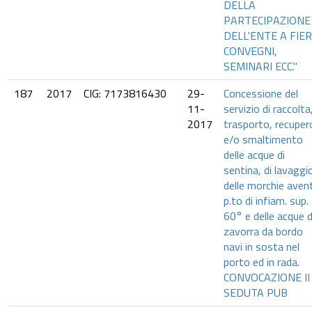
DELLA
PARTECIPAZIONE
DELL'ENTE A FIER
CONVEGNI,
SEMINARI ECC."
187
2017
CIG: 7173816430
29-
Concessione del
11-
servizio di raccolta
2017
trasporto, recuper
e/o smaltimento
delle acque di
sentina, di lavaggi
delle morchie avent
p.to di infiam. sup.
60° e delle acque d
zavorra da bordo
navi in sosta nel
porto ed in rada.
CONVOCAZIONE II
SEDUTA PUB