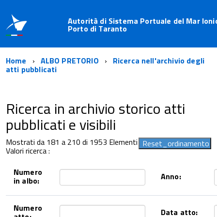
Autorità di Sistema Portuale del Mar Ioni
Porto di Taranto
Home
ALBO PRETORIO
Ricerca nell'archivio degli
atti pubblicati
Ricerca in archivio storico atti
pubblicati e visibili
Mostrati da 181 a 210 di 1953 Elementi
Valori ricerca :
Numero
Anno:
in albo:
Numero
Data atto:
atto: