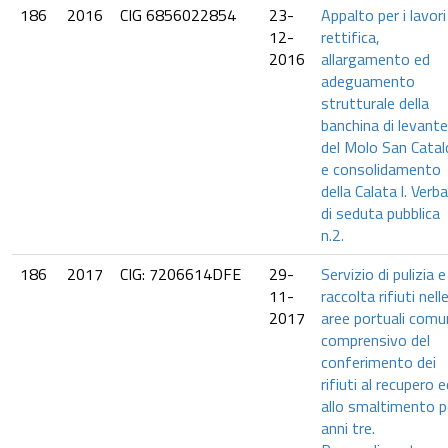
186
2016
CIG 6856022854
23-
Appalto per i lavori
12-
rettifica,
2016
allargamento ed
adeguamento
strutturale della
banchina di levante
del Molo San Catal
e consolidamento
della Calata l. Verba
di seduta pubblica
n.2.
186
2017
CIG: 7206614DFE
29-
Servizio di pulizia e
11-
raccolta rifiuti nell
2017
aree portuali comun
comprensivo del
conferimento dei
rifiuti al recupero e
allo smaltimento p
anni tre.