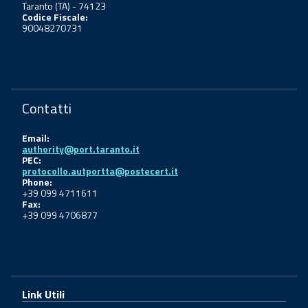
Taranto (TA) - 74123
Codice Fiscale:
90048270731
Contatti
Email:
authority@port.taranto.it
PEC:
protocollo.autportta@postecert.it
Phone:
+39 099 4711611
Fax:
+39 099 4706877
Link Utili