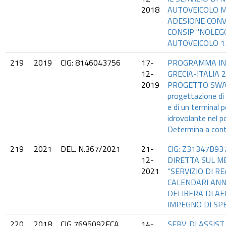
2018
AUTOVEICOLO 
ADESIONE CON
CONSIP "NOLEG
AUTOVEICOLO 13
219
2019
CIG: 8146043756
17-
PROGRAMMA IN
12-
GRECIA-ITALIA 
2019
PROGETTO SWAN 
progettazione di 
e di un terminal p
idrovolante nel p
Determina a cont
219
2021
DEL. N.367/2021
21-
CIG: Z31347B93
12-
DIRETTA SUL ME
2021
“SERVIZIO DI R
CALENDARI ANN
DELIBERA DI A
IMPEGNO DI SP
220
2018
CIG 7695092ECA
14-
SERV. DI ASSIST.