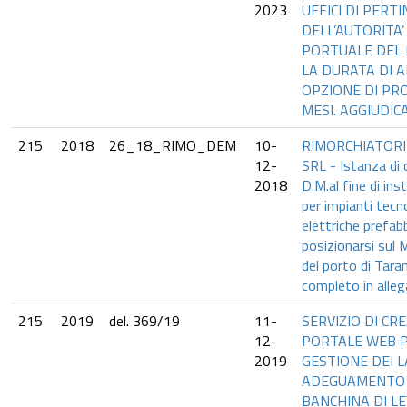
2023
UFFICI DI PERT
DELL’AUTORITA’
PORTUALE DEL 
LA DURATA DI 
OPZIONE DI PR
MESI. AGGIUDIC
215
2018
26_18_RIMO_DEM
10-
RIMORCHIATORI
12-
SRL - Istanza di
2018
D.M.al fine di inst
per impianti tecn
elettriche prefab
posizionarsi sul 
del porto di Tara
completo in alleg
215
2019
del. 369/19
11-
SERVIZIO DI CR
12-
PORTALE WEB P
2019
GESTIONE DEI L
ADEGUAMENTO 
BANCHINA DI L