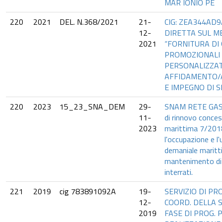
MAR IONIO PE
220
2021
DEL. N.368/2021
21-
CIG: ZEA344AD
12-
DIRETTA SUL M
2021
“FORNITURA DI
PROMOZIONALI
PERSONALIZZATI
AFFIDAMENTO/
E IMPEGNO DI 
220
2023
15_23_SNA_DEM
29-
SNAM RETE GAS
11-
di rinnovo conce
2023
marittima 7/201
l'occupazione e l'
demaniale maritti
mantenimento di
interrati.
221
2019
cig 783891092A
19-
SERVIZIO DI P
12-
COORD. DELLA S
2019
FASE DI PROG. 