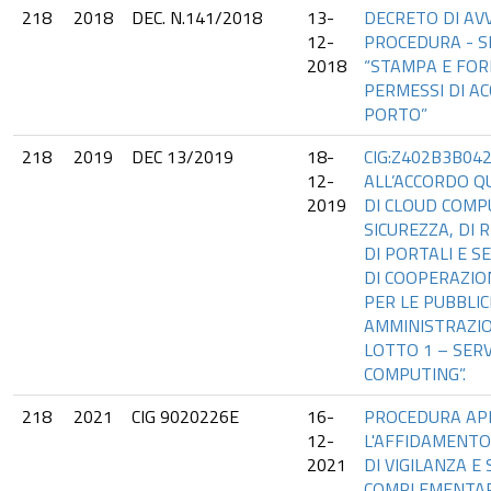
218
2018
DEC. N.141/2018
13-
DECRETO DI AV
12-
PROCEDURA - SE
2018
“STAMPA E FOR
PERMESSI DI AC
PORTO”
218
2019
DEC 13/2019
18-
CIG:Z402B3B042
12-
ALL’ACCORDO Q
2019
DI CLOUD COMPU
SICUREZZA, DI 
DI PORTALI E SE
DI COOPERAZIO
PER LE PUBBLI
AMMINISTRAZIO
LOTTO 1 – SERV
COMPUTING”.
218
2021
CIG 9020226E
16-
PROCEDURA AP
12-
L'AFFIDAMENTO
2021
DI VIGILANZA E
COMPLEMENTAR