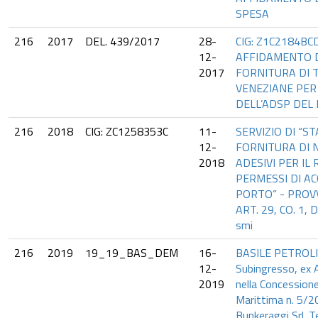
SPESA
216
2017
DEL. 439/2017
28-
CIG: Z1C2184BC
12-
AFFIDAMENTO 
2017
FORNITURA DI 
VENEZIANE PER 
DELL’ADSP DEL
216
2018
CIG: ZC1258353C
11-
SERVIZIO DI “S
12-
FORNITURA DI N
2018
ADESIVI PER IL
PERMESSI DI AC
PORTO” - PROV
ART. 29, CO. 1, 
smi
216
2019
19_19_BAS_DEM
16-
BASILE PETROLI 
12-
Subingresso, ex A
2019
nella Concession
Marittima n. 5/2
Bunkeraggi Srl. 