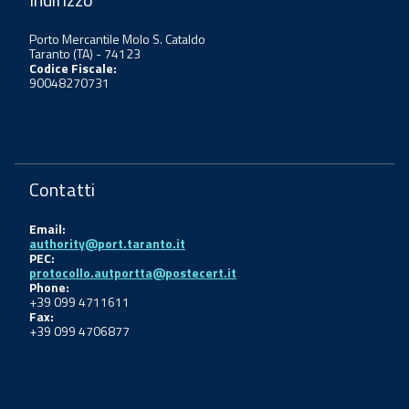
Porto Mercantile Molo S. Cataldo
Taranto (TA) - 74123
Codice Fiscale:
90048270731
Contatti
Email:
authority@port.taranto.it
PEC:
protocollo.autportta@postecert.it
Phone:
+39 099 4711611
Fax:
+39 099 4706877