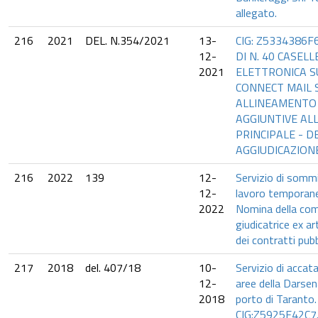
allegato.
216
2021
DEL. N.354/2021
13-
CIG: Z5334386F
12-
DI N. 40 CASELL
2021
ELETTRONICA S
CONNECT MAIL 
ALLINEAMENTO 
AGGIUNTIVE ALL
PRINCIPALE - D
AGGIUDICAZIO
216
2022
139
12-
Servizio di sommi
12-
lavoro temporaneo
2022
Nomina della co
giudicatrice ex ar
dei contratti pubbl
217
2018
del. 407/18
10-
Servizio di acca
12-
aree della Darsen
2018
porto di Taranto.
CIG:Z5925E42C7