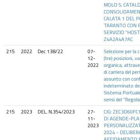
MOLO S. CATAL
CONSOLIDAMEN
CALATA 1 DEL P
TARANTO CON 
SERVIZIO “HOSTI
Z4A2A4A7AC
215
2022
Dec 138/22
07-
Selezione per la c
12-
(tre) posizioni, v
2022
organica, attrave
di carriera del pe
assunto con con
indeterminato del
Sistema Portuale 
sensi del "Regol
215
2023
DEL. N.354/2023
27-
CIG: ZEC3D60FC
11-
DI AGENDE-PL
2023
PERSONALIZZAT
2024 - DELIBER
AFFIDAMENTO E