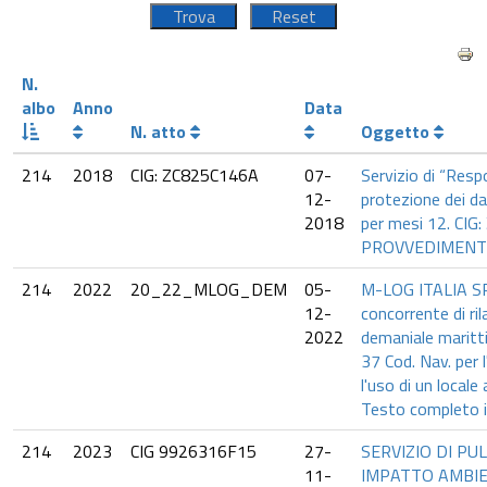
N.
albo
Anno
Data
N. atto
Oggetto
214
2018
CIG: ZC825C146A
07-
Servizio di “Resp
12-
protezione dei da
2018
per mesi 12. CIG
PROVVEDIMENTO
214
2022
20_22_MLOG_DEM
05-
M-LOG ITALIA SR
12-
concorrente di ri
2022
demaniale maritti
37 Cod. Nav. per 
l'uso di un locale
Testo completo i
214
2023
CIG 9926316F15
27-
SERVIZIO DI PU
11-
IMPATTO AMBIE