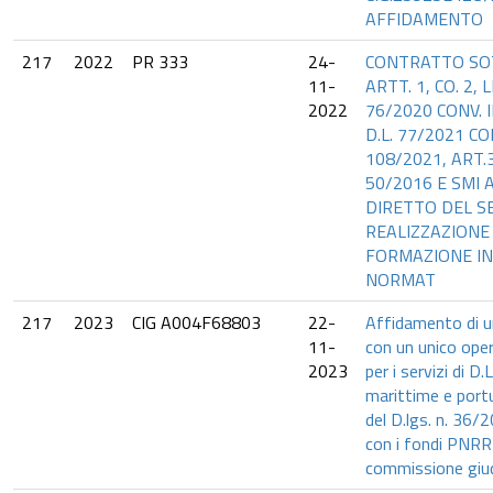
AFFIDAMENTO
217
2022
PR 333
24-
CONTRATTO SO
11-
ARTT. 1, CO. 2, L
2022
76/2020 CONV. I
D.L. 77/2021 CON
108/2021, ART.3
50/2016 E SMI
DIRETTO DEL SE
REALIZZAZIONE 
FORMAZIONE IN
NORMAT
217
2023
CIG A004F68803
22-
Affidamento di u
11-
con un unico ope
2023
per i servizi di D
marittime e portu
del D.lgs. n. 36/
con i fondi PNR
commissione giud