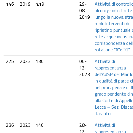
146
2019
n.19
29-
Attività di controllo
08-
alcuni giunti di rete 
2019
lungo la nuova stra
moli. Interventi di
ripristino puntuale 
rete acque industria
corrispondenza del
rotatorie "A"e "G".
225
2023
130
06-
Attività di
12-
rappresentanza
2023
dell’AdSP del Mar I
in qualità di parte ci
nel proc. penale di II
grado pendente din
alla Corte di Appello
Lecce – Sez. Distac
Taranto.
236
2023
140
28-
Attività di
12-
rappresentanza