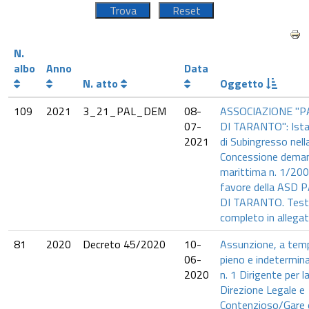
N.
albo
Anno
Data
N. atto
Oggetto
109
2021
3_21_PAL_DEM
08-
ASSOCIAZIONE "P
07-
DI TARANTO": Ist
2021
di Subingresso nell
Concessione deman
marittima n. 1/200
favore della ASD 
DI TARANTO. Tes
completo in allegat
81
2020
Decreto 45/2020
10-
Assunzione, a tem
06-
pieno e indetermina
2020
n. 1 Dirigente per l
Direzione Legale e
Contenzioso/Gare 