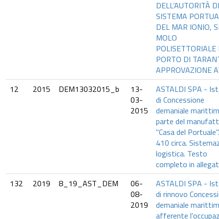
DELL’AUTORITÀ D
SISTEMA PORTUA
DEL MAR IONIO, S
MOLO
POLISETTORIALE
PORTO DI TARANT
APPROVAZIONE AT
12
2015
DEM13032015_b
13-
ASTALDI SPA - Is
03-
di Concessione
2015
demaniale marittim
parte del manufat
"Casa del Portuale"
410 circa. Sistema
logistica. Testo
completo in allegat
132
2019
8_19_AST_DEM
06-
ASTALDI SPA - Is
08-
di rinnovo Concess
2019
demaniale maritti
afferente l'occupa