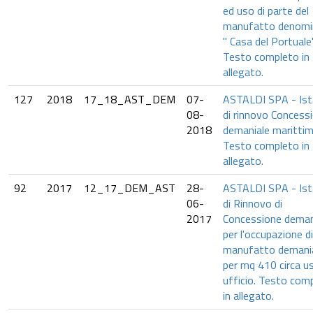
ed uso di parte del
manufatto denomi
" Casa del Portuale"
Testo completo in
allegato.
127
2018
17_18_AST_DEM
07-
ASTALDI SPA - Is
08-
di rinnovo Concess
2018
demaniale marittim
Testo completo in
allegato.
92
2017
12_17_DEM_AST
28-
ASTALDI SPA - Is
06-
di Rinnovo di
2017
Concessione deman
per l'occupazione d
manufatto demani
per mq 410 circa u
ufficio. Testo com
in allegato.