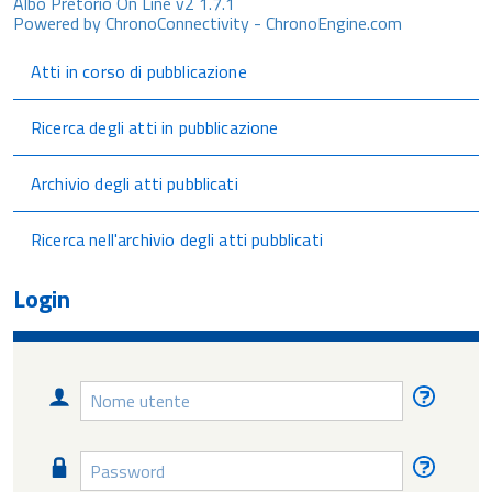
Albo Pretorio On Line v2 1.7.1
Powered by ChronoConnectivity - ChronoEngine.com
Atti in corso di pubblicazione
Ricerca degli atti in pubblicazione
Archivio degli atti pubblicati
Ricerca nell'archivio degli atti pubblicati
Login
Nome
Nome
utente
utente
diment
Password
Passw
diment