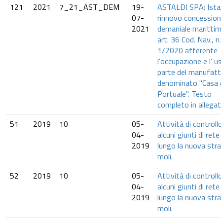
121
2021
7_21_AST_DEM
19-
ASTALDI SPA: Ista
07-
rinnovo concessio
2021
demaniale marittim
art. 36 Cod. Nav., n.
1/2020 afferente
l'occupazione e l' u
parte del manufat
denominato "Casa 
Portuale". Testo
completo in allegat
51
2019
10
05-
Attività di controllo
04-
alcuni giunti di rete 
2019
lungo la nuova stra
moli.
52
2019
10
05-
Attività di controllo
04-
alcuni giunti di rete 
2019
lungo la nuova stra
moli.