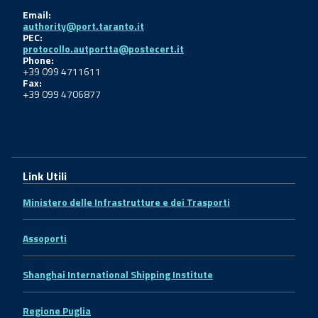
Email:
authority@port.taranto.it
PEC:
protocollo.autportta@postecert.it
Phone:
+39 099 4711611
Fax:
+39 099 4706877
Link Utili
Ministero delle Infrastrutture e dei Trasporti
Assoporti
Shanghai International Shipping Institute
Regione Puglia