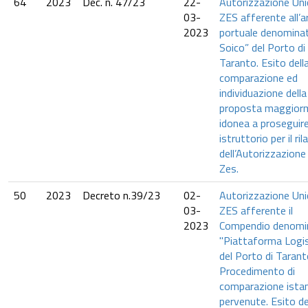
64
2023
Dec. n. 47/23
22-
Autorizzazione Uni
03-
ZES afferente all’a
2023
portuale denomina
Soico” del Porto di
Taranto. Esito dell
comparazione ed
individuazione della
proposta maggior
idonea a proseguire 
istruttorio per il ril
dell’Autorizzazione
Zes.
50
2023
Decreto n.39/23
02-
Autorizzazione Uni
03-
ZES afferente il
2023
Compendio denomi
"Piattaforma Logis
del Porto di Tarant
Procedimento di
comparazione ista
pervenute. Esito de