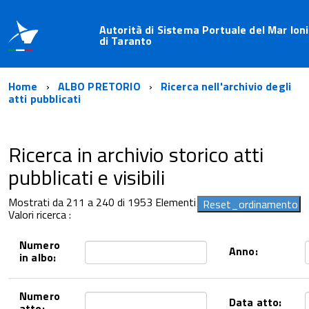
Autorità di Sistema Portuale del Mar Ioni
di Taranto
Home
ALBO PRETORIO
Ricerca nell'archivio degli
atti pubblicati
Ricerca in archivio storico atti
pubblicati e visibili
Mostrati da 211 a 240 di 1953 Elementi
Valori ricerca :
Numero
Anno:
in albo:
Numero
Data atto:
atto: