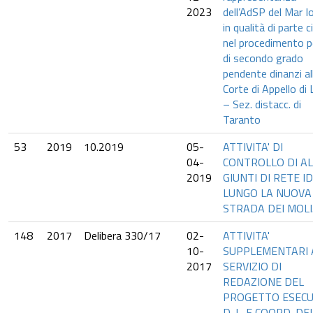
2023
dell’AdSP del Mar I
in qualità di parte ci
nel procedimento p
di secondo grado
pendente dinanzi al
Corte di Appello di
– Sez. distacc. di
Taranto
53
2019
10.2019
05-
ATTIVITA' DI
04-
CONTROLLO DI AL
2019
GIUNTI DI RETE I
LUNGO LA NUOVA
STRADA DEI MOLI
148
2017
Delibera 330/17
02-
ATTIVITA'
10-
SUPPLEMENTARI 
2017
SERVIZIO DI
REDAZIONE DEL
PROGETTO ESECU
D. L. E COORD. DE