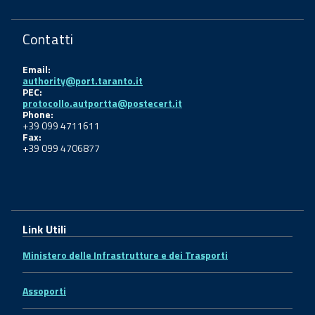
Contatti
Email:
authority@port.taranto.it
PEC:
protocollo.autportta@postecert.it
Phone:
+39 099 4711611
Fax:
+39 099 4706877
Link Utili
Ministero delle Infrastrutture e dei Trasporti
Assoporti