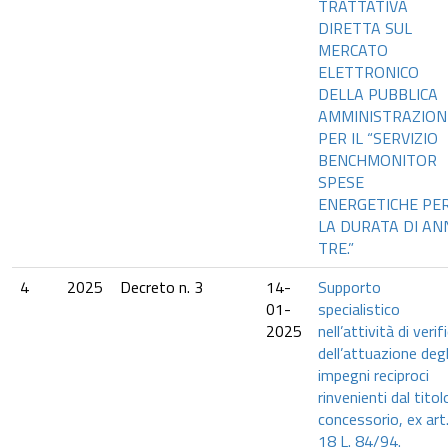
TRATTATIVA
DIRETTA SUL
MERCATO
ELETTRONICO
DELLA PUBBLICA
AMMINISTRAZION
PER IL “SERVIZIO
BENCHMONITOR
SPESE
ENERGETICHE PE
LA DURATA DI AN
TRE.”
4
2025
Decreto n. 3
14-
Supporto
01-
specialistico
2025
nell’attività di verif
dell’attuazione degl
impegni reciproci
rinvenienti dal titol
concessorio, ex art
18 L. 84/94.