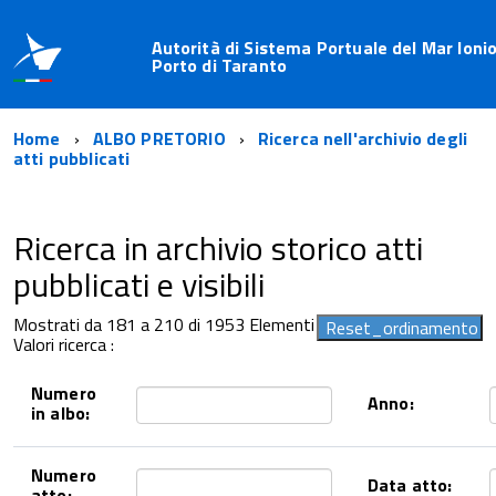
Autorità di Sistema Portuale del Mar Ionio
Porto di Taranto
Home
ALBO PRETORIO
Ricerca nell'archivio degli
atti pubblicati
Ricerca in archivio storico atti
pubblicati e visibili
Mostrati da 181 a 210 di 1953 Elementi
Valori ricerca :
Numero
Anno:
in albo:
Numero
Data atto:
atto: