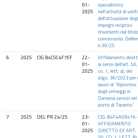
01-
specialistico
2025
nell’attività di verif
dell’attuazione degl
impegni reciproci
rinvenienti dal titol
concessorio. Delibe
n.30/25
6
2025
CIG B4C5C4F7EF
22-
Affidamento diret
01-
ai sensi dell’art. 50,
2025
co. 1, lett. a), del
d.lgs. 36/2023 per 
lavori di “Ripristino
degli ormeggi in
Darsena servizi nel
porto di Taranto”.
7
2025
DEL PR 24/25
23-
CIG: B4F4AEB416 
01-
AFFIDAMENTO
2025
DIRETTO EX ART.
50, CO. 1, LETT. B)