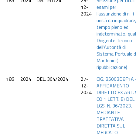
185
2024
Dec 151/24
23-
Selezione per titoli
12-
esami per
2024
l’assunzione di n. 1
unità da inquadrare,
tempo pieno ed
indeterminato, qua
Dirigente Tecnico
dell’Autorità di
Sistema Portuale d
Mar Ionio.(
ripubblicazione)
186
2024
DEL. 364/2024
27-
CIG: B5003D8F1A 
12-
AFFIDAMENTO
2024
DIRETTO EX ART. 
CO 1 LETT. B) DEL 
LGS. N. 36/2023,
MEDIANTE
TRATTATIVA
DIRETTA SUL
MERCATO