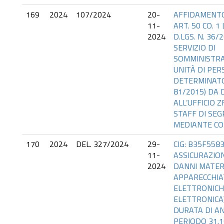
169
2024
107/2024
20-
AFFIDAMENTO
11-
ART. 50 CO. 1 
2024
D.LGS. N. 36/
SERVIZIO DI
SOMMINISTRAZ
UNITÀ DI PE
DETERMINATO (
81/2015) DA
ALL’UFFICIO 
STAFF DI SEG
MEDIANTE CO
170
2024
DEL. 327/2024
29-
CIG: B35F5583
11-
ASSICURAZION
2024
DANNI MATERI
APPARECCHI
ELETTRONICH
ELETTRONICA)
DURATA DI AN
PERIODO 31.1