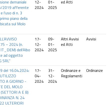
sione demaniale
12-
01-
ed Atti
25/2019 afferente
2024
2025
e l'uso di n. 3
l primo piano della
ubicata sul Molo
L’AVVISO
17-
09-
Altri Avvisi
Avvisi
75 – 2024 (n.
12-
01-
ed Atti
T_DEM) dell’Albo
2024
2025
te ad oggetto
G SRL"
 del 16.04.2024:
17-
31-
Ordinanze e
Ordinanze
UTILIZZO
04-
12-
Regolamenti
TO A GIORNO -
2024
2024
E DEL MOLO
(SETTORI A E B)
DINANZA N. 24
22 ULTERIORI