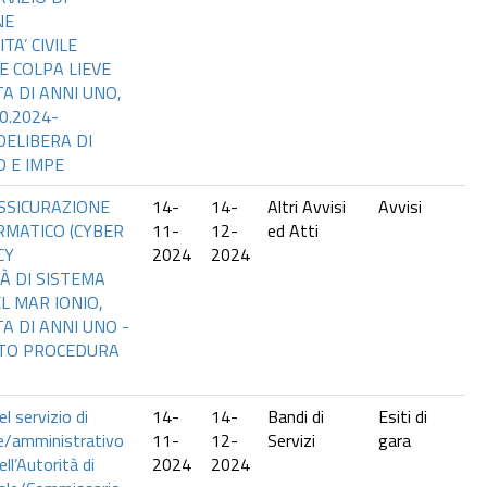
NE
TA’ CIVILE
E COLPA LIEVE
A DI ANNI UNO,
0.2024-
DELIBERA DI
 E IMPE
ASSICURAZIONE
14-
14-
Altri Avvisi
Avvisi
RMATICO (CYBER
11-
12-
ed Atti
CY
2024
2024
À DI SISTEMA
L MAR IONIO,
A DI ANNI UNO -
SITO PROCEDURA
l servizio di
14-
14-
Bandi di
Esiti di
e/amministrativo
11-
12-
Servizi
gara
ll’Autorità di
2024
2024