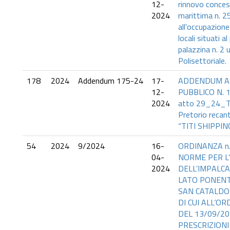
12-
rinnovo conces
2024
marittima n. 
all'occupazione 
locali situati a
palazzina n. 2 
Polisettoriale.
178
2024
Addendum 175-24
17-
ADDENDUM AL
12-
PUBBLICO N. 1
2024
atto 29_24_TI
Pretorio recan
“TITI SHIPPIN
54
2024
9/2024
16-
ORDINANZA n.9
04-
NORME PER L’
2024
DELL’IMPALCA
LATO PONENT
SAN CATALDO 
DI CUI ALL’OR
DEL 13/09/20
PRESCRIZIONI