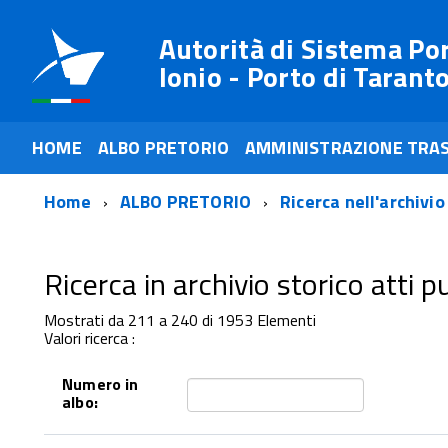
Autorità di Sistema Po
Ionio - Porto di Tarant
HOME
ALBO PRETORIO
AMMINISTRAZIONE TRA
Home
ALBO PRETORIO
Ricerca nell'archivio
Ricerca in archivio storico atti pub
Mostrati da 211 a 240 di 1953 Elementi
Valori ricerca :
Numero in
albo: