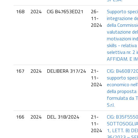
168
2024
CIG B47653ED21
26-
Supporto speci
11-
integrazione d
2024
della Commissio
valutazione del
motivazioni indi
skills - relativ
selettiva nr. 2 i
AFFIDAM. E I
167
2024
DELIBERA 317/24
21-
CIG: B460B720D
11-
supporto specia
2024
economico nell’a
della proposta 
formulata da T
S.r.l.
166
2024
DEL. 318/2024
21-
CIG: B35F555
11-
SOTTOSOGLIA 
2024
1, LETT. B) DE
36/2023 – SER