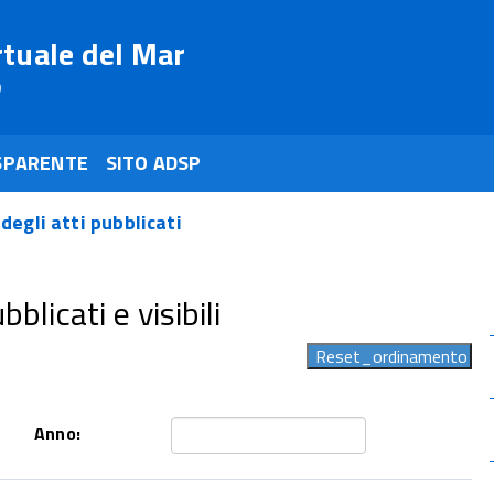
rtuale del Mar
o
SPARENTE
SITO ADSP
 degli atti pubblicati
blicati e visibili
Anno: