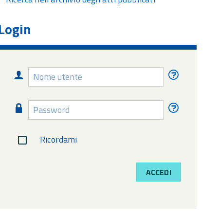
Login
Nome
Nome
utente
utente
dimentica
Password
Password
dimentica
Ricordami
ACCEDI