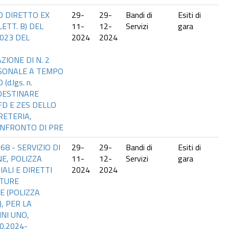
 DIRETTO EX
29-
29-
Bandi di
Esiti di
LETT. B) DEL
11-
12-
Servizi
gara
2023 DEL
2024
2024
IONE DI N. 2
RSONALE A TEMPO
d.lgs. n.
 DESTINARE
ZFD E ZES DELLO
RETERIA,
NFRONTO DI PRE
68 - SERVIZIO DI
29-
29-
Bandi di
Esiti di
E, POLIZZA
11-
12-
Servizi
gara
ALI E DIRETTI
2024
2024
ATURE
E (POLIZZA
, PER LA
NI UNO,
0.2024-