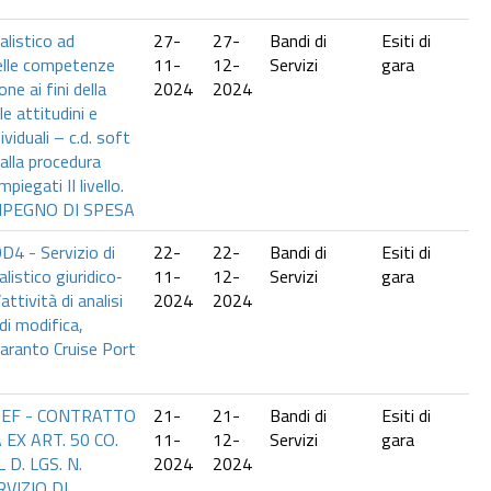
alistico ad
27-
27-
Bandi di
Esiti di
elle competenze
11-
12-
Servizi
gara
ne ai fini della
2024
2024
le attitudini e
viduali – c.d. soft
a alla procedura
mpiegati II livello.
MPEGNO DI SPESA
4 - Servizio di
22-
22-
Bandi di
Esiti di
listico giuridico‐
11-
12-
Servizi
gara
ttività di analisi
2024
2024
di modifica,
aranto Cruise Port
0EF - CONTRATTO
21-
21-
Bandi di
Esiti di
EX ART. 50 CO.
11-
12-
Servizi
gara
L D. LGS. N.
2024
2024
VIZIO DI