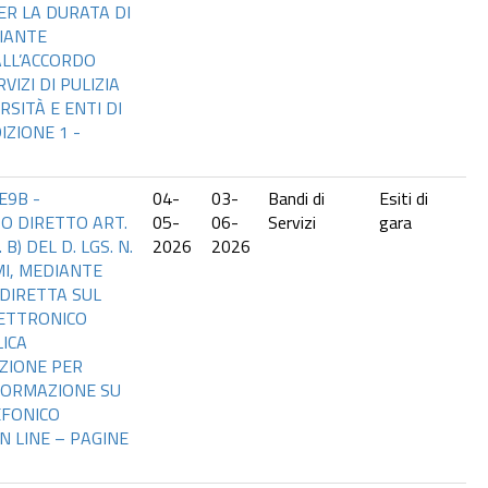
ER LA DURATA DI
IANTE
ALL’ACCORDO
IZI DI PULIZIA
ERSITÀ E ENTI DI
IZIONE 1 -
E9B -
04-
03-
Bandi di
Esiti di
O DIRETTO ART.
05-
06-
Servizi
gara
 B) DEL D. LGS. N.
2026
2026
MI, MEDIANTE
DIRETTA SUL
ETTRONICO
ICA
ZIONE PER
FORMAZIONE SU
EFONICO
N LINE – PAGINE