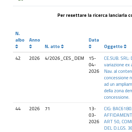
Per resettare la ricerca lanciarla 
N.
albo
Anno
Data
N. atto
Oggetto
42
2026
4/2026_CES_DEM
15-
CE.SUB. SRL:
04-
variazione ex 
2026
Nav. al conten
concessione n
ad un ampliam
della zona dem
concessione.
44
2026
71
13-
CIG: BAC6180
03-
AFFIDAMENT
2026
ART 50, COMM
DEL D.LGS. 