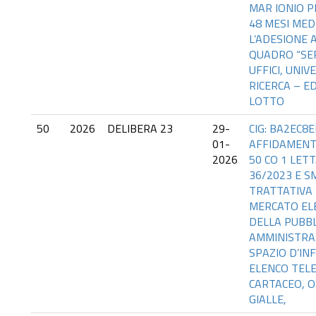
MAR IONIO P
48 MESI MED
L’ADESIONE 
QUADRO “SERV
UFFICI, UNIV
RICERCA – ED
LOTTO
50
2026
DELIBERA 23
29-
CIG: BA2EC8E
01-
AFFIDAMENT
2026
50 CO 1 LETT.
36/2023 E S
TRATTATIVA 
MERCATO EL
DELLA PUBBL
AMMINISTRA
SPAZIO D’IN
ELENCO TEL
CARTACEO, O
GIALLE,