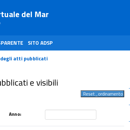
rtuale del Mar
o
SPARENTE
SITO ADSP
 degli atti pubblicati
blicati e visibili
Anno: