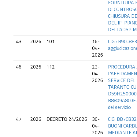
FORNITURA E
DI CONTROS
CHIUSURA DE
DEL II° PIA
DELL’ADSP M
43
2026
101
16-
CIG : B9CC8F3
04-
aggiudicazion
2026
46
2026
112
23-
PROCEDURA 
04-
L’AFFIDAME
2026
SERVICE DEL
TARANTO CU
D59H2500005
B8809A8C0E. 
del servizio
47
2026
DECRETO 24/2026
30-
CIG: BB7CB3
04-
BUONI CARB
2026
MEDIANTE A