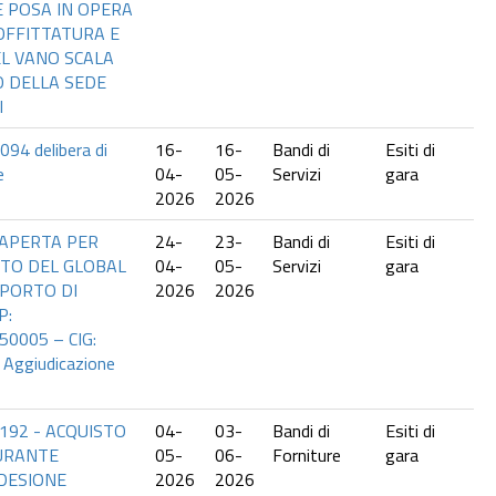
 POSA IN OPERA
OFFITTATURA E
L VANO SCALA
NO DELLA SEDE
I
094 delibera di
16-
16-
Bandi di
Esiti di
e
04-
05-
Servizi
gara
2026
2026
APERTA PER
24-
23-
Bandi di
Esiti di
NTO DEL GLOBAL
04-
05-
Servizi
gara
 PORTO DI
2026
2026
P:
0005 – CIG:
Aggiudicazione
2192 - ACQUISTO
04-
03-
Bandi di
Esiti di
URANTE
05-
06-
Forniture
gara
DESIONE
2026
2026