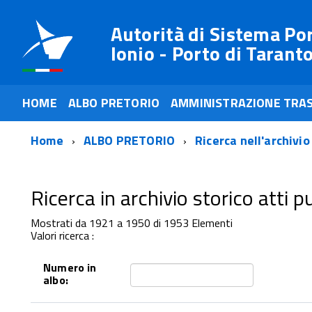
Autorità di Sistema Po
Ionio - Porto di Tarant
HOME
ALBO PRETORIO
AMMINISTRAZIONE TRA
Home
ALBO PRETORIO
Ricerca nell'archivio
Ricerca in archivio storico atti pub
Mostrati da 1921 a 1950 di 1953 Elementi
Valori ricerca :
Numero in
albo: