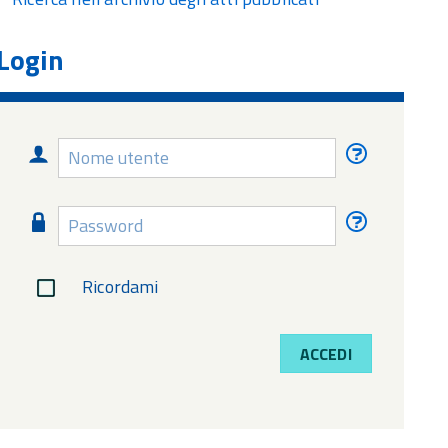
Login
Nome
Nome
utente
utente
dimentica
Password
Password
dimentica
Ricordami
ACCEDI