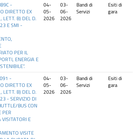
B9C -
04-
03-
Bandi di
Esiti di
O DIRETTO EX
05-
06-
Servizi
gara
1, LETT. B) DEL D.
2026
2026
23 E SMI -
ENTO,
E
IATO PER IL
ORTI, ENERGIA E
STENIBILE”.
091 -
04-
03-
Bandi di
Esiti di
O DIRETTO EX
05-
06-
Servizi
gara
1, LETT. B) DEL D.
2026
2026
023 - SERVIZIO DI
HUTTLE/BUS CON
 PER
 VISITATORI E
MENTO VISITE