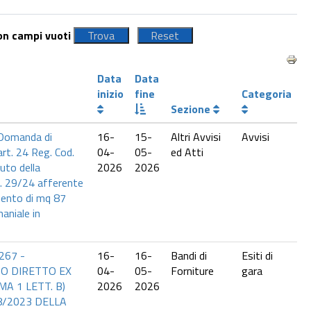
con campi vuoti
Data
Data
inizio
fine
Categoria
Sezione
 Domanda di
16-
15-
Altri Avvisi
Avvisi
art. 24 Reg. Cod.
04-
05-
ed Atti
uto della
2026
2026
. 29/24 afferente
ento di mq 87
aniale in
267 -
16-
16-
Bandi di
Esiti di
O DIRETTO EX
04-
05-
Forniture
gara
A 1 LETT. B)
2026
2026
38/2023 DELLA