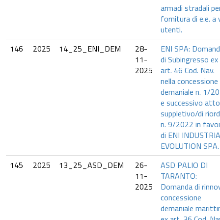
armadi stradali per
fornitura di e.e. a 
utenti.
146
2025
14_25_ENI_DEM
28-
ENI SPA: Domand
11-
di Subingresso ex
2025
art. 46 Cod. Nav.
nella concessione
demaniale n. 1/2
e successivo atto
suppletivo/di rior
n. 9/2022 in favo
di ENI INDUSTRI
EVOLUTION SPA.
145
2025
13_25_ASD_DEM
26-
ASD PALIO DI
11-
TARANTO:
2025
Domanda di rinno
concessione
demaniale maritt
ex art. 36 Cod. Na