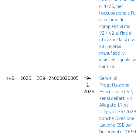
n. 1/25, per
l’occupazione e l’
di un’area di
complessivi mq
727,42 al fine di
utilizzare la stess
ed i relativi
manufatti ivi
insistenti quale s
nautica
148
2025
D59H24000020005
19-
Servizi di
12-
Progettazione
2025
Esecutiva e CSP, a
sensi dell’art. 41
Allegato I.7 del
D.Lgs. n. 36/2023
nonché Direzione
Lavori e CSE per
l’intervento “OP