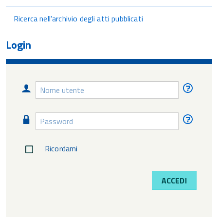
Ricerca nell'archivio degli atti pubblicati
Login
Nome
Nome
utente
utente
diment
Password
Passw
diment
Ricordami
ACCEDI