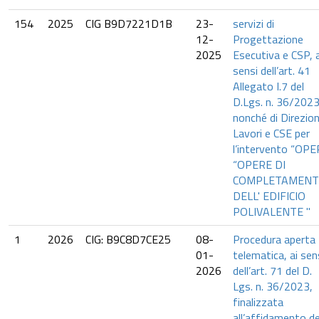
154
2025
CIG B9D7221D1B
23-
servizi di
12-
Progettazione
2025
Esecutiva e CSP, a
sensi dell’art. 41
Allegato I.7 del
D.Lgs. n. 36/2023
nonché di Direzio
Lavori e CSE per
l’intervento “OP
“OPERE DI
COMPLETAMEN
DELL' EDIFICIO
POLIVALENTE "
1
2026
CIG: B9C8D7CE25
08-
Procedura aperta
01-
telematica, ai sen
2026
dell’art. 71 del D.
Lgs. n. 36/2023,
finalizzata
all’affidamento de