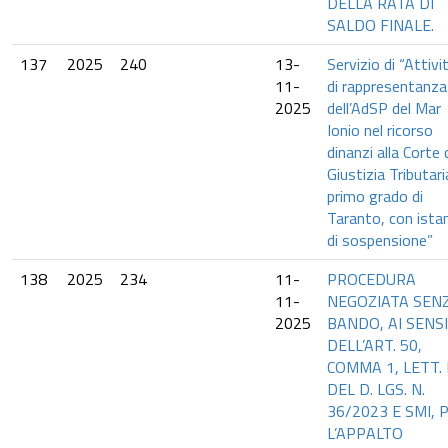
DELLA RATA DI
SALDO FINALE.
137
2025
240
13-
Servizio di “Attivi
11-
di rappresentanza
2025
dell’AdSP del Mar
Ionio nel ricorso
dinanzi alla Corte 
Giustizia Tributari
primo grado di
Taranto, con ista
di sospensione”
138
2025
234
11-
PROCEDURA
11-
NEGOZIATA SEN
2025
BANDO, AI SENSI
DELL’ART. 50,
COMMA 1, LETT. 
DEL D. LGS. N.
36/2023 E SMI, 
L’APPALTO