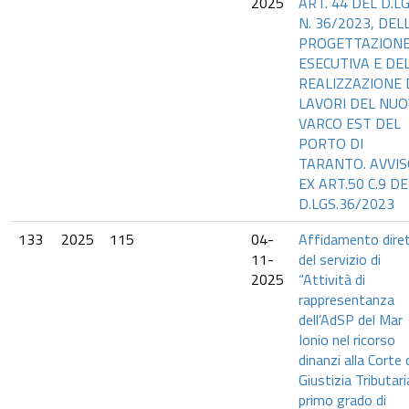
2025
ART. 44 DEL D.LG
N. 36/2023, DEL
PROGETTAZION
ESECUTIVA E DE
REALIZZAZIONE 
LAVORI DEL NU
VARCO EST DEL
PORTO DI
TARANTO. AVVI
EX ART.50 C.9 DE
D.LGS.36/2023
133
2025
115
04-
Affidamento dire
11-
del servizio di
2025
“Attività di
rappresentanza
dell’AdSP del Mar
Ionio nel ricorso
dinanzi alla Corte 
Giustizia Tributari
primo grado di