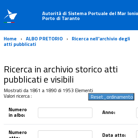
Autorità di Sistema Portuale del Mar Ionio
Porto di Taranto
Home
ALBO PRETORIO
Ricerca nell'archivio degli
atti pubblicati
Ricerca in archivio storico atti
pubblicati e visibili
Mostrati da 1861 a 1890 di 1953 Elementi
Valori ricerca :
Numero
Anno:
in albo:
Numero
Data atto:
atto: