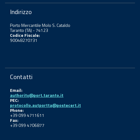
Indirizzo
Porto Mercantile Molo S. Cataldo
Taranto (TA) - 74123
Codice Fiscale:
90048270731
Contatti
Email:
authority@port.taranto.it
PEC:
protocollo.autportta@postecert.it
Phone:
+39 099 4711611
Fax:
+39 099 4706877