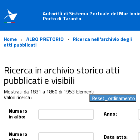
Autorità di Sistema Portuale del Mar Ionio
Porto di Taranto
Home
ALBO PRETORIO
Ricerca nell'archivio degli
atti pubblicati
Ricerca in archivio storico atti
pubblicati e visibili
Mostrati da 1831 a 1860 di 1953 Elementi
Valori ricerca :
Numero
Anno:
in albo:
Numero
Data atto:
atto: