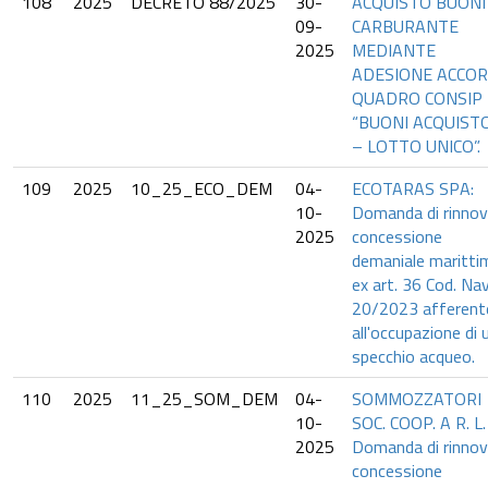
108
2025
DECRETO 88/2025
30-
ACQUISTO BUONI
09-
CARBURANTE
2025
MEDIANTE
ADESIONE ACCO
QUADRO CONSIP
“BUONI ACQUIST
– LOTTO UNICO”.
109
2025
10_25_ECO_DEM
04-
ECOTARAS SPA:
10-
Domanda di rinno
2025
concessione
demaniale maritti
ex art. 36 Cod. Nav
20/2023 afferent
all'occupazione di 
specchio acqueo.
110
2025
11_25_SOM_DEM
04-
SOMMOZZATORI
10-
SOC. COOP. A R. L. 
2025
Domanda di rinno
concessione