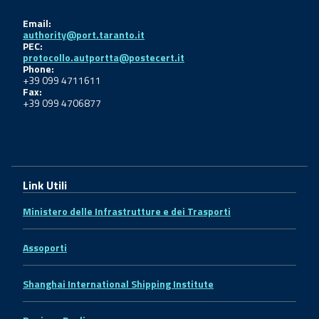
Email:
authority@port.taranto.it
PEC:
protocollo.autportta@postecert.it
Phone:
+39 099 4711611
Fax:
+39 099 4706877
Link Utili
Ministero delle Infrastrutture e dei Trasporti
Assoporti
Shanghai International Shipping Institute