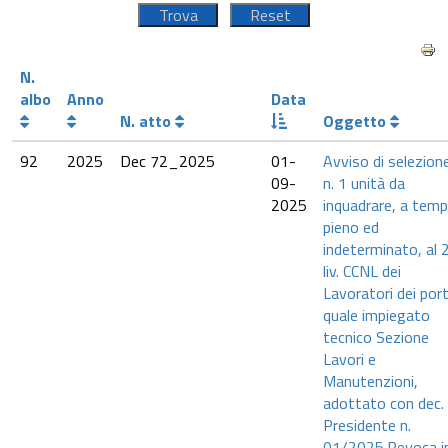
N.
albo
Anno
Data
N. atto
Oggetto
92
2025
Dec 72_2025
01-
Avviso di selezione
09-
n. 1 unità da
2025
inquadrare, a tem
pieno ed
indeterminato, al 
liv. CCNL dei
Lavoratori dei port
quale impiegato
tecnico Sezione
Lavori e
Manutenzioni,
adottato con dec. 
Presidente n.
01/2025.Revoca i