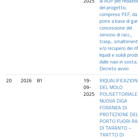
2025
al RUP per redazi
del progetto,
compreso PEF, da
porre a base di gar
concessione del
servizio di racc.,
trasp., smaltimen
e/o recupero dei rif
liquidi e solidi prod
dalle navi in sosta.
Decreto avvio
20
2026
81
19-
RIQUALIFICAZION
09-
DEL MOLO
2025
POLISETTORIALE
NUOVA DIGA
FORANEA DI
PROTEZIONE DE
PORTO FUORI R
DI TARANTO –
TRATTO DI