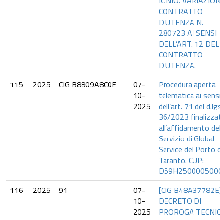
IONIO. VARIAZIO
CONTRATTO
D’UTENZA N.
280723 AI SENSI
DELL’ART. 12 DEL
CONTRATTO
D’UTENZA.
115
2025
CIG B8809A8C0E
07-
Procedura aperta
10-
telematica ai sens
2025
dell’art. 71 del d.lgs
36/2023 finalizza
all’affidamento de
Servizio di Global
Service del Porto d
Taranto. CUP:
D59H250000500
116
2025
91
07-
[CIG B48A37782E
10-
DECRETO DI
2025
PROROGA TECNIC