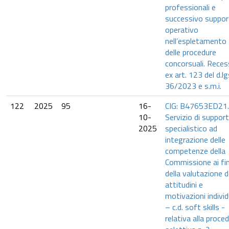
professionali e
successivo suppo
operativo
nell’espletamento
delle procedure
concorsuali. Rece
ex art. 123 del d.lg
36/2023 e s.m.i.
122
2025
95
16-
CIG: B47653ED21.
10-
Servizio di suppor
2025
specialistico ad
integrazione delle
competenze della
Commissione ai fin
della valutazione d
attitudini e
motivazioni individ
– c.d. soft skills -
relativa alla proce