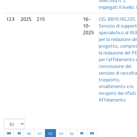
selettiva n. 2
impiegati II livello.
123
2025
215
16-
CIG: B87076C205.
10-
Servizio di suppor
2025
specialistico al RU
per la redazione de
progetto, compre
la redazione del P
per l’affidamento 
concessione del
servizio di raccolta
trasporto,
smaltimento e/o
recupero dei rifiuti.
Affidamento
60
61
62
63
64