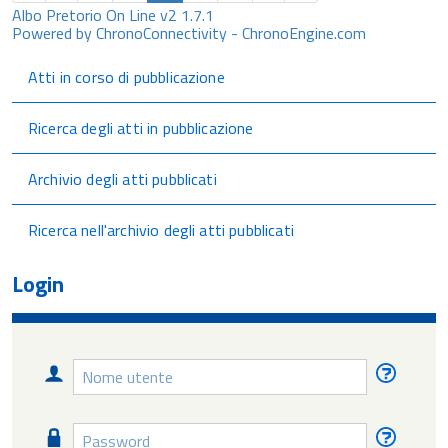
Albo Pretorio On Line v2 1.7.1
Powered by ChronoConnectivity - ChronoEngine.com
Atti in corso di pubblicazione
Ricerca degli atti in pubblicazione
Archivio degli atti pubblicati
Ricerca nell'archivio degli atti pubblicati
Login
Nome
Nome
utente
utente
diment
Password
Passw
diment