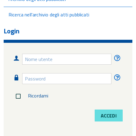
Ricerca nell'archivio degli atti pubblicati
Login
Nome
Nome
utente
utente
diment
Password
Passw
diment
Ricordami
ACCEDI