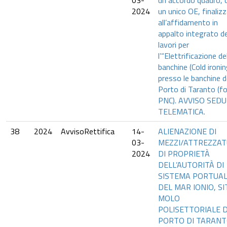
03-
un accordo quadro, 
2024
un unico OE, finaliz
all’affidamento in
appalto integrato de
lavori per
l’“Elettrificazione de
banchine (Cold ironin
presso le banchine d
Porto di Taranto (fo
PNC). AVVISO SED
TELEMATICA.
38
2024
AvvisoRettifica
14-
ALIENAZIONE DI
03-
MEZZI/ATTREZZA
2024
DI PROPRIETÀ
DELL’AUTORITÀ DI
SISTEMA PORTUA
DEL MAR IONIO, SI
MOLO
POLISETTORIALE 
PORTO DI TARANT