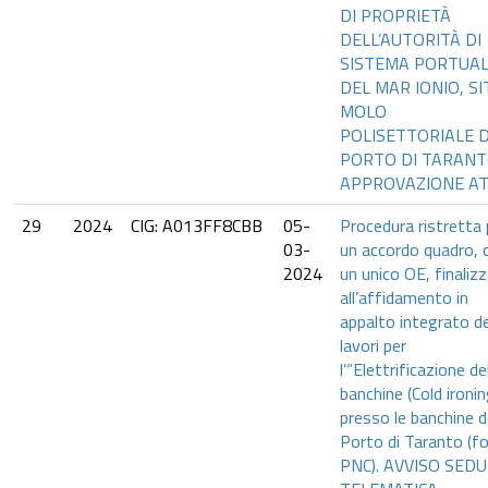
DI PROPRIETÀ
DELL’AUTORITÀ DI
SISTEMA PORTUA
DEL MAR IONIO, SI
MOLO
POLISETTORIALE 
PORTO DI TARANT
APPROVAZIONE AT
29
2024
CIG: A013FF8CBB
05-
Procedura ristretta 
03-
un accordo quadro, 
2024
un unico OE, finaliz
all’affidamento in
appalto integrato de
lavori per
l’“Elettrificazione de
banchine (Cold ironin
presso le banchine d
Porto di Taranto (fo
PNC). AVVISO SED