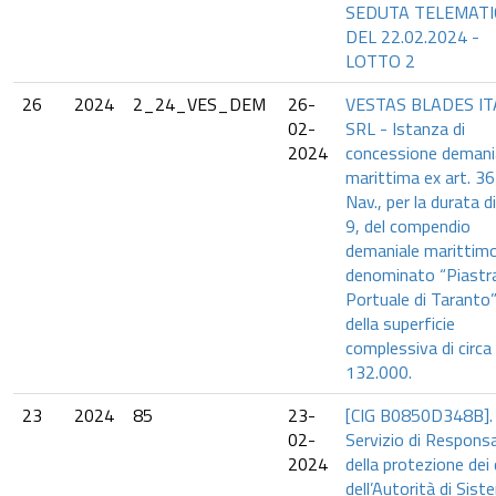
SEDUTA TELEMATI
DEL 22.02.2024 -
LOTTO 2
26
2024
2_24_VES_DEM
26-
VESTAS BLADES IT
02-
SRL - Istanza di
2024
concessione demani
marittima ex art. 36
Nav., per la durata d
9, del compendio
demaniale marittim
denominato “Piastr
Portuale di Taranto
della superficie
complessiva di circa
132.000.
23
2024
85
23-
[CIG B0850D348B].
02-
Servizio di Responsa
2024
della protezione dei 
dell’Autorità di Sis