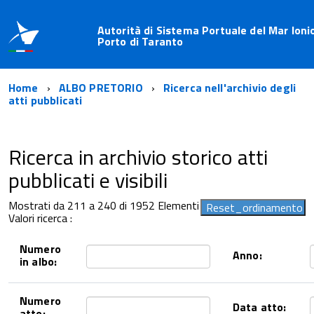
Autorità di Sistema Portuale del Mar Ioni
Porto di Taranto
Home
ALBO PRETORIO
Ricerca nell'archivio degli
atti pubblicati
Ricerca in archivio storico atti
pubblicati e visibili
Mostrati da 211 a 240 di 1952 Elementi
Valori ricerca :
Numero
Anno:
in albo:
Numero
Data atto:
atto: