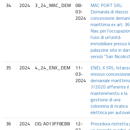
34
2024
3_24_MAC_DEM
08-
MAC PORT SRL:
03-
Domanda di rilascio
2024
concessione demani
marittima ex art. 36
Nav. per l'occupazio
l'uso di un'unità
immobiliare presso l
palazzine site in da
servizi "San Nicolicch
35
2024
4_24_ENX_DEM
11-
ENEL X SRL: Istanza
03-
rinnovo concession
2024
demaniale marittima
7/2020 afferente il
mantenimento e la
gestione di una
colonnina di ricarica
elettrica per autovei
36
2024
CIG: A013FF8CBB
12-
Procedura ristretta 