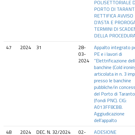
POLISETTORIALE 
PORTO DI TARAN
RETTIFICA AVVISO
D’ASTA E PROROGA
TERMINI DI SCADE
DELLA PROCEDURA
47
2024
31
28-
Appalto integrato pe
03-
PE e i lavori di
2024
“Elettrificazione del
banchine (Cold ironin
articolata in n. 3 imp
presso le banchine
pubbliche/in conces
del Porto di Taranto
(fondi PNC). CIG:
A013FF8CBB.
Aggiudicazione
dell’appalto
48
2024
DEC. N. 32/2024
02-
ADESIONE