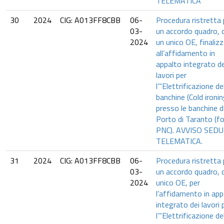
TELEMATICA
30
2024
CIG: A013FF8CBB
06-
Procedura ristretta 
03-
un accordo quadro, 
2024
un unico OE, finaliz
all’affidamento in
appalto integrato de
lavori per
l’“Elettrificazione de
banchine (Cold ironin
presso le banchine d
Porto di Taranto (fo
PNC). AVVISO SED
TELEMATICA.
31
2024
CIG: A013FF8CBB
06-
Procedura ristretta 
03-
un accordo quadro, 
2024
unico OE, per
l’affidamento in app
integrato dei lavori 
l’“Elettrificazione de