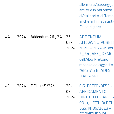
alle merci/passegger
arrivo e in partenza
al/dal porto di Taran
anche ai fini statistic
Esito di gara.
44
2024
Addendum 26_24
25-
ADDENDUM
03-
ALL’AVVISO PUBBL
2024
N. 26 – 2024 (n. at
2_24_VES_DEM)
dell’Albo Pretorio
recante ad oggetto
“VESTAS BLADES
ITALIA SRL"
45
2024
DEL. 115/224
26-
CIG: B0FC879F55 -
03-
AFFIDAMENTO
2024
DIRETTO EX ART. 5
CO. 1, LETT. B) DEL
LGS. N. 36/2023 -
FORNITURA DI