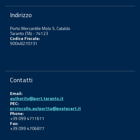
Indirizzo
Porto Mercantile Molo S. Cataldo
Taranto (TA) - 74123
Codice Fiscale:
90048270731
Contatti
Email:
authority@port.taranto.it
PEC:
protocollo.autportta@postecert.it
Phone:
+39 099 4711611
Fax:
+39 099 4706877