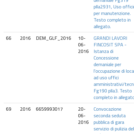
demaniale Fg319
plla2931, Uso offic
per manutenzione.
Testo completo in
allegato.
66
2016
DEM_GLF_2016
10-
GRANDI LAVORI
06-
FINCOSIT SPA -
2016
Istanza di
Concessione
demaniale per
l'occupazione di local
ad uso uffici
amministrativi/tecni
Fg190 plla3. Testo
completo in allegato
69
2016
6659993017
20-
Convocazione
06-
seconda seduta
2016
pubblica di gara
servizio di pulizia del