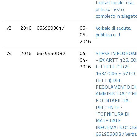
Polisettoriale, uso
ufficio. Testo
completo in allegato
72
2016
6659993017
06-
Verbale di seduta
06-
pubblica n. 1
2016
74
2016
6629550DB7
04-
SPESE IN ECONOM
04-
- EX ARTT. 125, CO.
2016
E 11 DEL D.LGS.
163/2006 E 57 CO. 
LETT. I) DEL
REGOLAMENTO DI
AMMINISTRAZION
E CONTABILITÀ
DELL'ENTE -
"FORNITURA DI
MATERIALE
INFORMATICO". CIG
6629550DB7 Verba