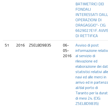
BATIMETRICI DEl
FONDALI
INTERESSATI DAL
OPERAZIONI DI
DRAGAGGIO"- CIG:
6629027E1F. AVVI
DI RETTIFICA
51
2016
Z5EL8D9B35
06-
Avviso di post
05-
informazione relati
2016
al servizio di
rilevazione ed
elaborazione dei dat
statistici relativi all
navi ed alle merci in
arrivo ed in partenz
al/dal porto di
Taranto per la dura
di mesi 24. (CIG:
Z5EL8D9B35)