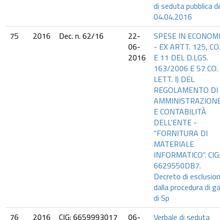
di seduta pubblica d
04.04.2016
75
2016
Dec. n. 62/16
22-
SPESE IN ECONOM
06-
- EX ARTT. 125, CO.
2016
E 11 DEL D.LGS.
163/2006 E 57 CO. 
LETT. I) DEL
REGOLAMENTO DI
AMMINISTRAZION
E CONTABILITÀ
DELL'ENTE -
"FORNITURA DI
MATERIALE
INFORMATICO". CIG
6629550DB7.
Decreto di esclusio
dalla procedura di g
di Sp
76
2016
CIG: 6659993017
06-
Verbale di seduta