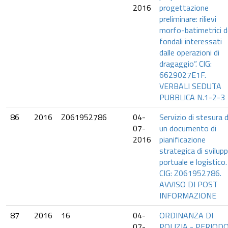
2016
progettazione
preliminare: rilievi
morfo-batimetrici d
fondali interessati
dalle operazioni di
dragaggio”. CIG:
6629027E1F.
VERBALI SEDUTA
PUBBLICA N.1-2-3
86
2016
Z061952786
04-
Servizio di stesura d
07-
un documento di
2016
pianificazione
strategica di svilup
portuale e logistico.
CIG: Z061952786.
AVVISO DI POST
INFORMAZIONE
87
2016
16
04-
ORDINANZA DI
07-
POLIZIA - PERIOD