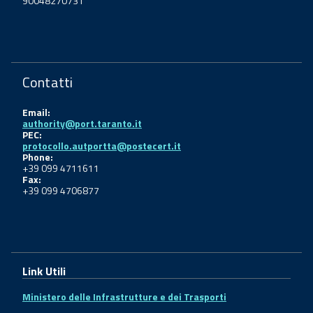
90048270731
Contatti
Email:
authority@port.taranto.it
PEC:
protocollo.autportta@postecert.it
Phone:
+39 099 4711611
Fax:
+39 099 4706877
Link Utili
Ministero delle Infrastrutture e dei Trasporti