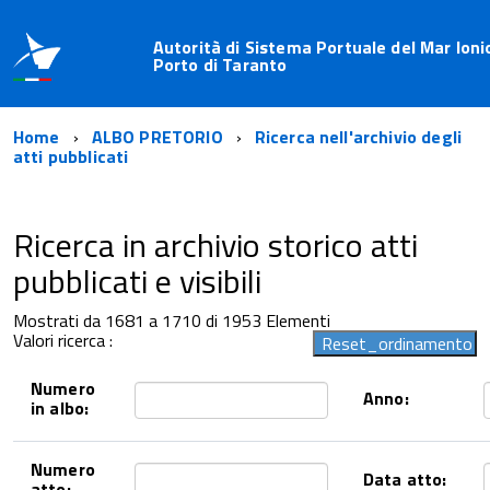
Autorità di Sistema Portuale del Mar Ioni
Porto di Taranto
Home
ALBO PRETORIO
Ricerca nell'archivio degli
atti pubblicati
Ricerca in archivio storico atti
pubblicati e visibili
Mostrati da 1681 a 1710 di 1953 Elementi
Valori ricerca :
Numero
Anno:
in albo:
Numero
Data atto:
atto: