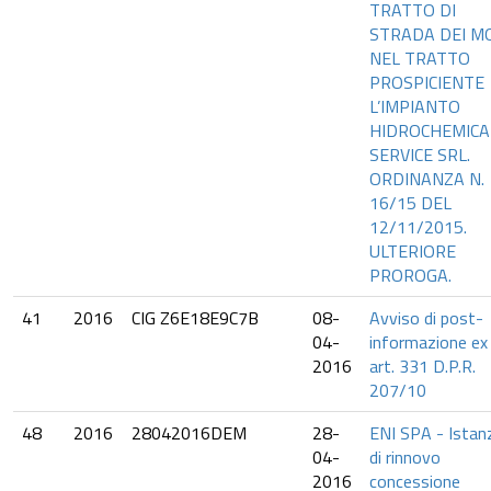
TRATTO DI
STRADA DEI MO
NEL TRATTO
PROSPICIENTE
L’IMPIANTO
HIDROCHEMICA
SERVICE SRL.
ORDINANZA N.
16/15 DEL
12/11/2015.
ULTERIORE
PROROGA.
41
2016
CIG Z6E18E9C7B
08-
Avviso di post-
04-
informazione ex
2016
art. 331 D.P.R.
207/10
48
2016
28042016DEM
28-
ENI SPA - Istan
04-
di rinnovo
2016
concessione