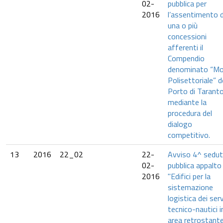
02-
pubblica per
2016
l’assentimento d
una o più
concessioni
afferenti il
Compendio
denominato “Mo
Polisettoriale” d
Porto di Taranto
mediante la
procedura del
dialogo
competitivo.
13
2016
22_02
22-
Avviso 4^ sedu
02-
pubblica appalto
2016
"Edifici per la
sistemazione
logistica dei serv
tecnico-nautici i
area retrostante