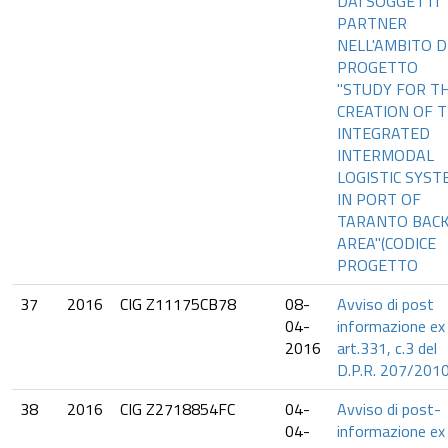
DAI SOGGETTI
PARTNER
NELL'AMBITO D
PROGETTO
"STUDY FOR T
CREATION OF 
INTEGRATED
INTERMODAL
LOGISTIC SYST
IN PORT OF
TARANTO BAC
AREA"(CODICE
PROGETTO
37
2016
CIG Z11175CB78
08-
Avviso di post
04-
informazione ex
2016
art.331, c.3 del
D.P.R. 207/201
38
2016
CIG Z2718854FC
04-
Avviso di post-
04-
informazione ex