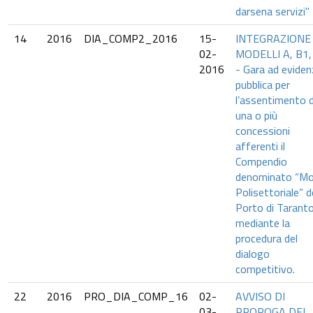
darsena servizi"
14
2016
DIA_COMP2_2016
15-
INTEGRAZIONE 
02-
MODELLI A, B1,
2016
- Gara ad evide
pubblica per
l’assentimento d
una o più
concessioni
afferenti il
Compendio
denominato “Mo
Polisettoriale” d
Porto di Taranto
mediante la
procedura del
dialogo
competitivo.
22
2016
PRO_DIA_COMP_16
02-
AVVISO DI
03-
PROROGA DEI