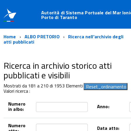
Autorità di Sistema Portuale del Mar Ioni
Porto di Taranto
Home
ALBO PRETORIO
Ricerca nell'archivio degli
atti pubblicati
Ricerca in archivio storico atti
pubblicati e visibili
Mostrati da 181 a 210 di 1953 Elementi
Valori ricerca :
Numero
Anno:
in albo:
Numero
Data atto:
atto: