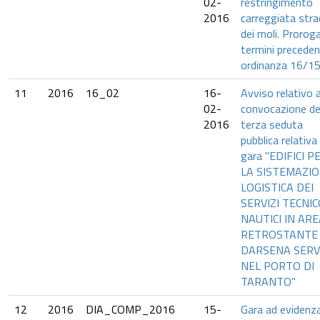
02-
restringimento
2016
carreggiata str
dei moli. Prorog
termini precede
ordinanza 16/1
11
2016
16_02
16-
Avviso relativo a
02-
convocazione de
2016
terza seduta
pubblica relativa 
gara "EDIFICI P
LA SISTEMAZI
LOGISTICA DEI
SERVIZI TECNIC
NAUTICI IN AR
RETROSTANTE
DARSENA SERVI
NEL PORTO DI
TARANTO"
12
2016
DIA_COMP_2016
15-
Gara ad evidenz