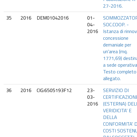
27-2016.
35
2016
DEM01042016
01-
SOMMOZZATOR
04-
SOC.COOP. -
2016
Istanza di rinno
concessione
demaniale per
un'area (mq.
1771,69) destin
a sede operativa
Testo completo 
allegato.
36
2016
CIG:6505193F12
23-
SERVIZIO DI
03-
CERTIFICAZION
2016
(ESTERNA) DEL
VERIDICITA' E
DELLA
CONFORMITA' D
COSTI SOSTEN