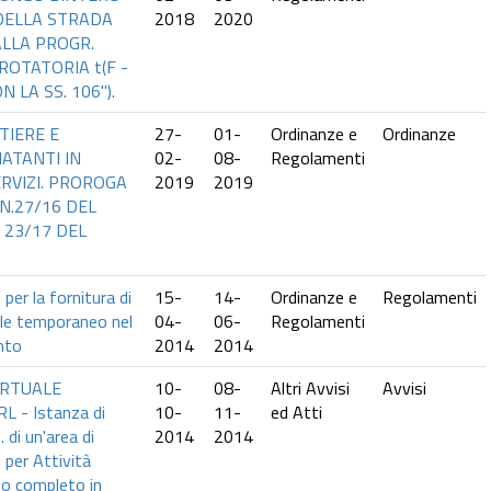
DELLA STRADA
2018
2020
ALLA PROGR.
ROTATORIA t(F -
 LA SS. 106").
TIERE E
27-
01-
Ordinanze e
Ordinanze
ATANTI IN
02-
08-
Regolamenti
RVIZI. PROROGA
2019
2019
N.27/16 DEL
E 23/17 DEL
er la fornitura di
15-
14-
Ordinanze e
Regolamenti
ale temporaneo nel
04-
06-
Regolamenti
nto
2014
2014
ORTUALE
10-
08-
Altri Avvisi
Avvisi
 - Istanza di
10-
11-
ed Atti
 di un'area di
2014
2014
per Attività
to completo in