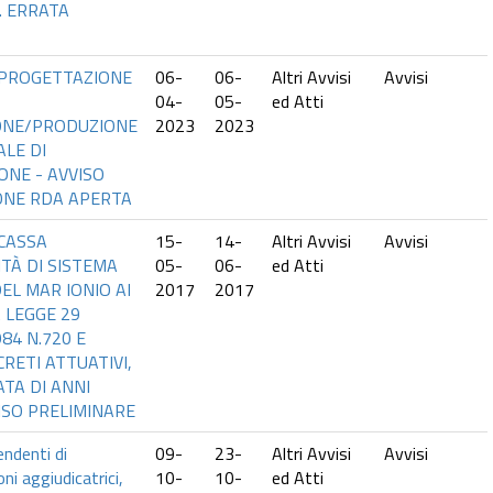
. ERRATA
I PROGETTAZIONE
06-
06-
Altri Avvisi
Avvisi
04-
05-
ed Atti
ONE/PRODUZIONE
2023
2023
ALE DI
ONE - AVVISO
ONE RDA APERTA
 CASSA
15-
14-
Altri Avvisi
Avvisi
TÀ DI SISTEMA
05-
06-
ed Atti
EL MAR IONIO AI
2017
2017
 LEGGE 29
84 N.720 E
CRETI ATTUATIVI,
TA DI ANNI
ISO PRELIMINARE
endenti di
09-
23-
Altri Avvisi
Avvisi
ni aggiudicatrici,
10-
10-
ed Atti