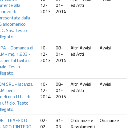
rrente alla
12-
01-
ed Atti
nnovo di
2013
2014
resentata dalla
 Giandomenico
 C. Sas. Testo
llegato.
SPA - Domanda di
10-
08-
Altri Avvisi
Avvisi
D.M.- mq. 1.833 -
12-
01-
ed Atti
 per l’attività di
2013
2014
uale. Testo
llegato.
 SRL - Istanza
10-
08-
Altri Avvisi
Avvisi
M. per il
12-
01-
ed Atti
di una U.I.U. di
2014
2015
 ufficio. Testo
llegato.
DEL TRAFFICO
02-
31-
Ordinanze e
Ordinanze
LUNGO L'INTERO
02-
03-
Regolamenti