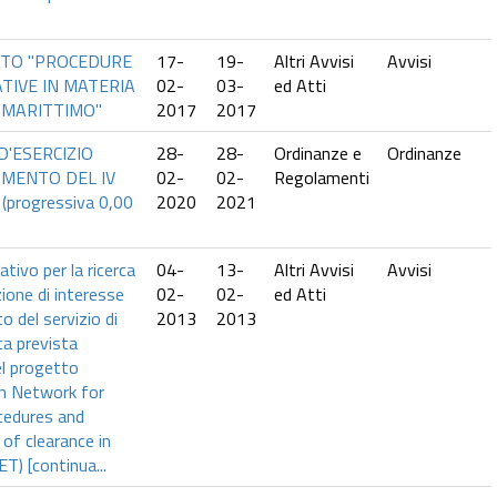
TO "PROCEDURE
17-
19-
Altri Avvisi
Avvisi
TIVE IN MATERIA
02-
03-
ed Atti
 MARITTIMO"
2017
2017
D'ESERCIZIO
28-
28-
Ordinanze e
Ordinanze
AMENTO DEL IV
02-
02-
Regolamenti
progressiva 0,00
2020
2021
tivo per la ricerca
04-
13-
Altri Avvisi
Avvisi
ione di interesse
02-
02-
ed Atti
o del servizio di
2013
2013
ca prevista
el progetto
n Network for
cedures and
 of clearance in
) [continua...