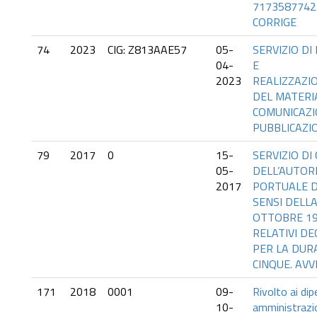
7173587742
CORRIGE
74
2023
CIG: Z813AAE57
05-
SERVIZIO D
04-
E
2023
REALIZZAZI
DEL MATERI
COMUNICAZI
PUBBLICAZI
79
2017
0
15-
SERVIZIO DI
05-
DELL’AUTORI
2017
PORTUALE D
SENSI DELLA
OTTOBRE 19
RELATIVI DE
PER LA DURA
CINQUE. AVV
171
2018
0001
09-
Rivolto ai dip
10-
amministrazio