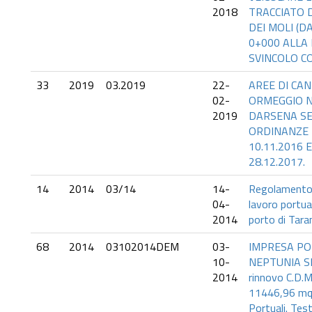
2018
TRACCIATO 
DEI MOLI (D
0+000 ALLA 
SVINCOLO CON
33
2019
03.2019
22-
AREE DI CAN
02-
ORMEGGIO N
2019
DARSENA SE
ORDINANZE 
10.11.2016 
28.12.2017.
14
2014
03/14
14-
Regolamento p
04-
lavoro portu
2014
porto di Tara
68
2014
03102014DEM
03-
IMPRESA P
10-
NEPTUNIA SRL
2014
rinnovo C.D.M.
11446,96 mq 
Portuali. Tes