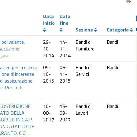
Data
Data
inizio
fine
Sezione
Categoria
 polivalente.
29-
14-
Bandi di
Bandi
secuzione
10-
11-
Forniture
 gara
2014
2014
tivo per la ricerca
09-
08-
Bandi di
Bandi
ione di interesse
10-
11-
Servizi
o di assicurazione
2015
2015
del Porto di
RICOSTRUZIONE
10-
18-
Bandi di
Bandi
CATO DELLA
08-
09-
Lavori
IBILE IN C.A.P.
2017
2017
AN CATALDO DEL
ARANTO. CIG