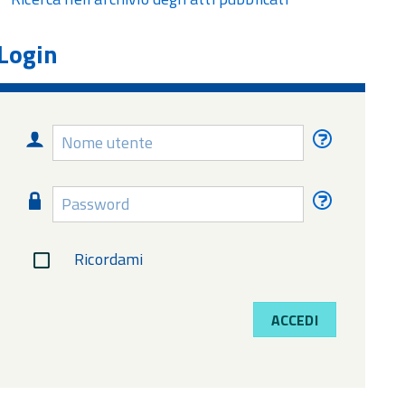
Login
Nome
Nome
utente
utente
dimentica
Password
Password
dimentica
Ricordami
ACCEDI