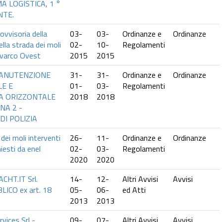
 LOGISTICA, 1 °
NTE.
ovvisoria della
03-
03-
Ordinanze e
Ordinanze
lla strada dei moli
02-
10-
Regolamenti
l varco Ovest
2015
2015
MANUTENZIONE
31-
31-
Ordinanze e
Ordinanze
LE E
01-
03-
Regolamenti
A ORIZZONTALE
2018
2018
NA 2 -
DI POLIZIA
dei moli interventi
26-
11-
Ordinanze e
Ordinanze
hiesti da enel
02-
03-
Regolamenti
2020
2020
CHT.IT Srl.
14-
12-
Altri Avvisi
Avvisi
ICO ex art. 18
05-
06-
ed Atti
2013
2013
vices Srl -
09-
07-
Altri Avvisi
Avvisi