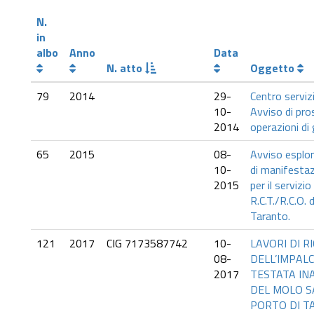
N.
in
albo
Anno
Data
N. atto
Oggetto
79
2014
29-
Centro servizi
10-
Avviso di pro
2014
operazioni di
65
2015
08-
Avviso esplora
10-
di manifestaz
2015
per il servizi
R.C.T./R.C.O. 
Taranto.
121
2017
CIG 7173587742
10-
LAVORI DI 
08-
DELL’IMPAL
2017
TESTATA INAG
DEL MOLO S
PORTO DI T