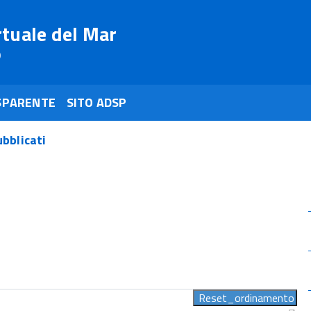
rtuale del Mar
o
SPARENTE
SITO ADSP
ubblicati