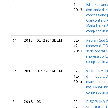
12-
Istanza conco
2013
domanda di ri
concessione p
Gianconte di
Maria Laura &
completo in a
74
2013
02122013DEM
02-
Peyrani Sud 
12-
rinnovo di C.
2013
sede operativa
impresa port
completo in a
94
2014
02122014DEM
02-
WORK SYSTEM
12-
di rinnovo C.D.
2014
mantenimento 
mq. 44 ad uso
completo in a
21
2018
03
02-
DISCIPLINA 
02-
VEICOLARE 